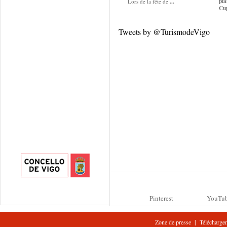
pla
Lors de la fête de
...
Cup
Tweets by @TurismodeVigo
Pinterest
YouTu
|
Zone de presse
Télécharge