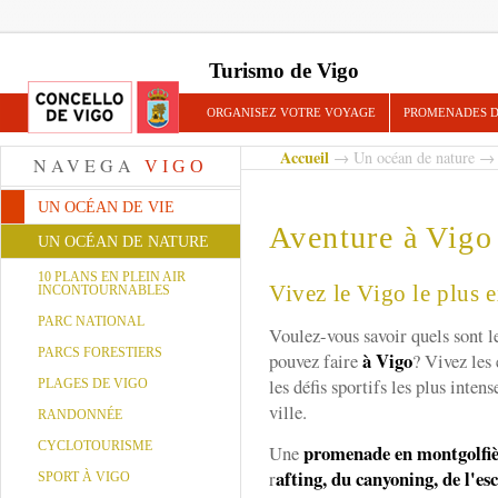
Turismo de Vigo
ORGANISEZ VOTRE VOYAGE
PROMENADES D
Accueil
→
Un océan de nature
→ A
NAVEGA
VIGO
UN OCÉAN DE VIE
Aventure à Vigo
UN OCÉAN DE NATURE
10 PLANS EN PLEIN AIR
Vivez le Vigo le plus 
INCONTOURNABLES
PARC NATIONAL
Voulez-vous savoir quels sont l
PARCS FORESTIERS
à Vigo
pouvez faire
? Vivez les 
les défis sportifs les plus inten
PLAGES DE VIGO
ville.
RANDONNÉE
CYCLOTOURISME
promenade en montgolfiè
Une
afting, du canyoning, de l'es
r
SPORT À VIGO