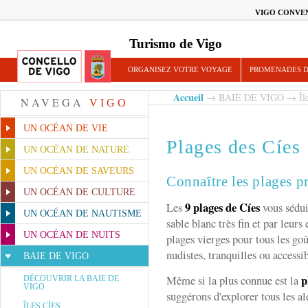
VIGO CONVE
Turismo de Vigo
ORGANISEZ VOTRE VOYAGE
PROMENADES D
Accueil
→
BAIE DE VIGO
→
Îl
NAVEGA
VIGO
UN OCÉAN DE VIE
Plages des Cíes
UN OCÉAN DE NATURE
UN OCÉAN DE SAVEURS
Connaître les plages pr
UN OCÉAN DE CULTURE
9 plages de Cíes
Les
vous sédui
UN OCÉAN DE NAUTISME
sable blanc très fin et par leurs 
UN OCÉAN DE NUITS
plages vierges pour tous les goû
nudistes, tranquilles ou accessi
BAIE DE VIGO
p
Même si la plus connue est la
DÉCOUVRIR LA BAIE DE
VIGO
suggérons d'explorer tous les al
ÎLES CÍES