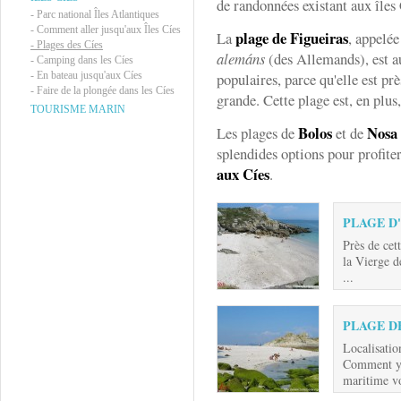
de randonnées existant aux îles 
-
Parc national Îles Atlantiques
-
Comment aller jusqu'aux Îles Cíes
plage de Figueiras
La
, appelée
-
Plages des Cíes
alemáns
(des Allemands), est au
-
Camping dans les Cíes
-
En bateau jusqu'aux Cíes
populaires, parce qu'elle est prè
-
Faire de la plongée dans les Cíes
grande. Cette plage est, en plus
TOURISME MARIN
Bolos
Nosa
Les plages de
et de
splendides options pour profite
aux Cíes
.
PLAGE D
Près de cet
la Vierge 
...
PLAGE D
Localisatio
Comment y a
maritime vo