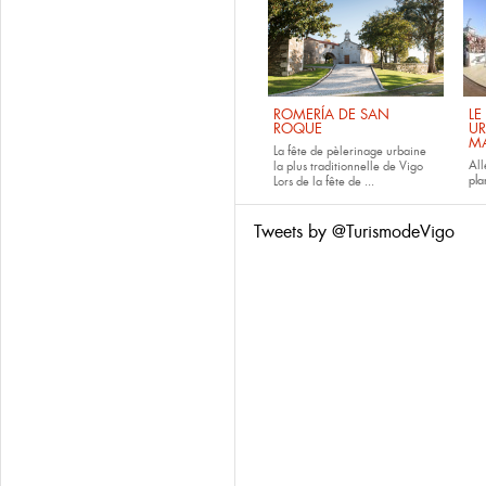
ROMERÍA DE SAN
LE
ROQUE
UR
M
La fête de pèlerinage urbaine
All
la plus traditionnelle de Vigo
pla
Lors de la fête de
...
Tweets by @TurismodeVigo