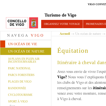
VIGO CONVE
Turismo de Vigo
ORGANISEZ VOTRE VOYAGE
PROMENADES D
Accueil
→
Un océan de nature
NAVEGA
VIGO
UN OCÉAN DE VIE
Équitation
UN OCÉAN DE NATURE
10 PLANS EN PLEIN AIR
Itinéraire à cheval dan
INCONTOURNABLES
PARC NATIONAL
Avez-vous envie de vivre l'exp
PARCS FORESTIERS
Vigo?
Nous vous l’expliquons f
les clubs de Vigo et des alento
PLAGES DE VIGO
itinérai
renseignements sur les
RANDONNÉE
venez avec votre monture, rense
CYCLOTOURISME
à Vigo à cheval.
SPORT À VIGO