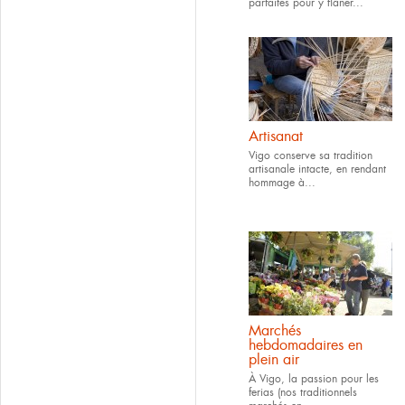
parfaites pour y flâner...
Artisanat
Vigo conserve sa tradition
artisanale intacte, en rendant
hommage à...
Marchés
hebdomadaires en
plein air
À Vigo, la passion pour les
ferias (nos traditionnels