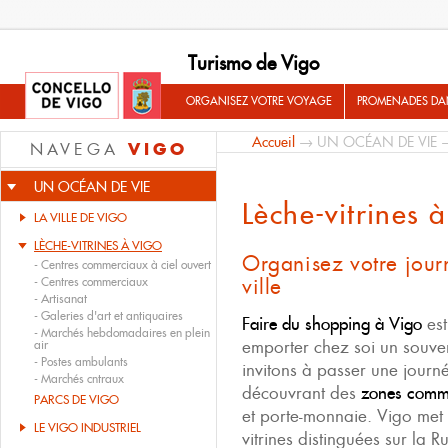
Turismo de Vigo
ORGANISEZ VOTRE VOYAGE
PROMENADES DA
Accueil
→
UN OCÉAN DE VIE
→
VIGO
NAVEGA
UN OCÉAN DE VIE
Lèche-vitrines 
LA VILLE DE VIGO
LÈCHE-VITRINES À VIGO
Organisez votre jou
-
Centres commerciaux à ciel ouvert
ville
-
Centres commerciaux
-
Artisanat
-
Galeries d'art et antiquaires
Faire du shopping à Vigo
est
-
Marchés hebdomadaires en plein
emporter chez soi un souven
air
-
Postes ambulants
invitons à passer une jour
-
Marchés cntraux
découvrant des
zones comm
PARCS DE VIGO
et porte-monnaie. Vigo met 
LE VIGO INDUSTRIEL
vitrines distinguées sur la R