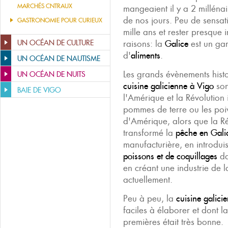
MARCHÉS CNTRAUX
mangeaient il y a 2 milléna
de nos jours. Peu de sensa
GASTRONOMIE POUR CURIEUX
mille ans et rester presque 
UN OCÉAN DE CULTURE
raisons: la
Galice
est un ga
d'
aliments
.
UN OCÉAN DE NAUTISME
Les grands évènements histo
UN OCÉAN DE NUITS
cuisine galicienne à Vigo
son
BAIE DE VIGO
l'Amérique et la Révolution i
pommes de terre ou les poiv
d'Amérique, alors que la Rév
transformé la
pêche en Gal
manufacturière, en introdui
poissons et de coquillages
da
en créant une industrie de l
actuellement.
Peu à peu, la
cuisine galici
faciles à élaborer et dont l
premières était très bonne.