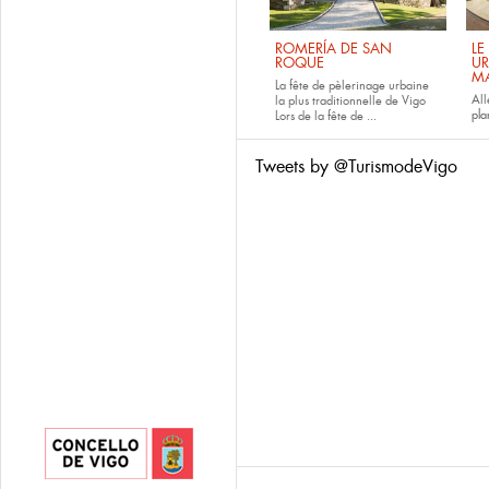
ROMERÍA DE SAN
LE
ROQUE
UR
M
La fête de pèlerinage urbaine
All
la plus traditionnelle de Vigo
pla
Lors de la fête de
...
Tweets by @TurismodeVigo