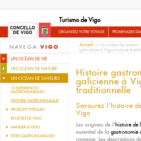
Turismo de Vigo
ORGANISEZ VOTRE VOYAGE
PROMENADES DA
Accueil
→
Un océan de saveurs
VIGO
NAVEGA
galicienne à Vigo/cuisine tradit
UN OCÉAN DE VIE
UN OCÉAN DE NATURE
Histoire gastro
UN OCÉAN DE SAVEURS
galicienne à Vi
traditionnelle
10 EXPÉRIENCES
GASTRONOMIQUES
HISTOIRE GASTRONOMIQUE
Savourez l'histoire d
PRODUITS TYPIQUES
Vigo
RECETTES DE VIGO
Les origines de l'
histoire de 
MANGER À VIGO
essentiel de la
gastronomie 
FÊTES GASTRONOMIQUES
romaine. Les descriptions d