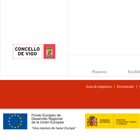
Pinterest
YouTu
|
|
Área de imprensa
Downloads