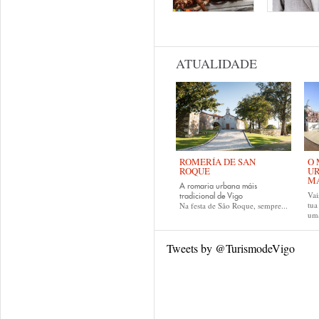
ATUALIDADE
ROMERÍA DE SAN
O 
ROQUE
UR
MA
A romaria urbana máis
Vai
tradicional de Vigo
tu
Na festa de São Roque, sempre...
uma
Tweets by @TurismodeVigo