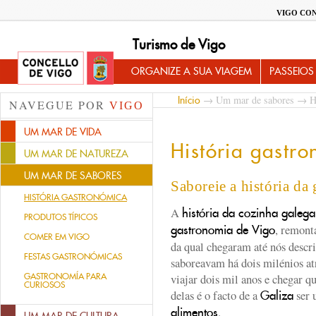
VIGO CO
Turismo de Vigo
ORGANIZE A SUA VIAGEM
PASSEIOS
→
Um mar de sabores
→ Hi
Início
NAVEGUE POR
VIGO
UM MAR DE VIDA
História gastr
UM MAR DE NATUREZA
UM MAR DE SABORES
Saboreie a história d
HISTÓRIA GASTRONÓMICA
A
história da cozinha galega
PRODUTOS TÍPICOS
, remont
gastronomia de Vigo
COMER EM VIGO
da qual chegaram até nós descri
FESTAS GASTRONÓMICAS
saboreavam há dois milénios a
GASTRONOMÍA PARA
viajar dois mil anos e chegar q
CURIOSOS
delas é o facto de a
ser 
Galiza
.
alimentos