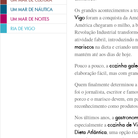
UM MAR DE CULTURA
Os grandes acontecimentos a t
UM MAR DE NÁUTICA
foram a conquista da Amér
Vigo
UM MAR DE NOITES
América chegaram o milho, a ba
RIA DE VIGO
Revolução Industrial transfor
atividade fabril, introduzindo 
na dieta e criando u
mariscos
mantém até aos dias de hoje.
Pouco a pouco, a
cozinha gal
elaboração fácil, mas com gran
Quem finalmente determinou 
foi o jornalista, escritor e fa
porco e o marisco devem, em par
reconhecimento como produtos 
Nos últimos anos, a
gastronom
especialmente a
cozinha de V
, uma opção ric
Dieta Atlântica