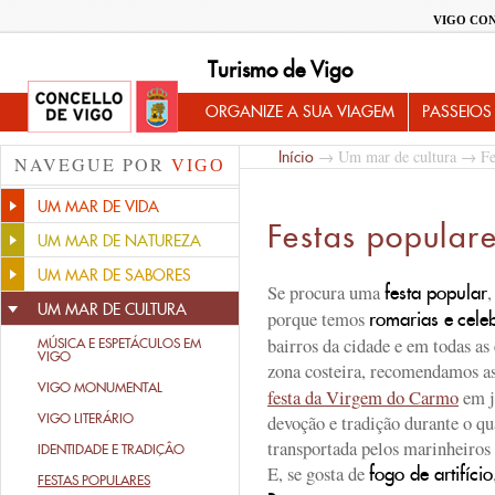
VIGO CO
Turismo de Vigo
ORGANIZE A SUA VIAGEM
PASSEIOS
→
Um mar de cultura
→ Fes
Início
NAVEGUE POR
VIGO
UM MAR DE VIDA
Festas popular
UM MAR DE NATUREZA
UM MAR DE SABORES
Se procura uma
festa popular
UM MAR DE CULTURA
porque temos
romarias e
cele
bairros da cidade e em todas as
MÚSICA E ESPETÁCULOS EM
VIGO
zona costeira, recomendamos a
VIGO MONUMENTAL
festa da Virgem do Carmo
em j
VIGO LITERÁRIO
devoção e tradição durante o qu
transportada pelos marinheiros 
IDENTIDADE E TRADIÇÂO
E, se gosta de
fogo de artifício
FESTAS POPULARES