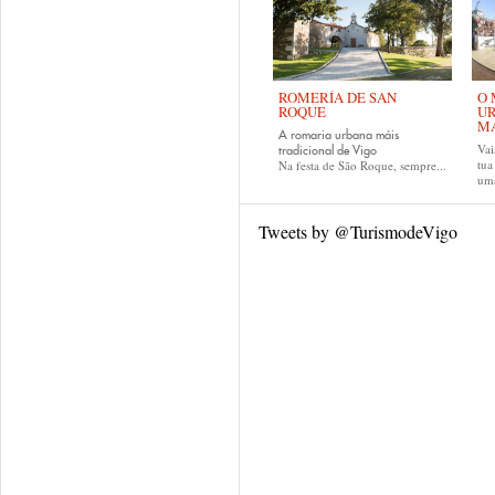
ROMERÍA DE SAN
O 
ROQUE
UR
MA
A romaria urbana máis
Vai
tradicional de Vigo
tu
Na festa de São Roque, sempre...
uma
Tweets by @TurismodeVigo