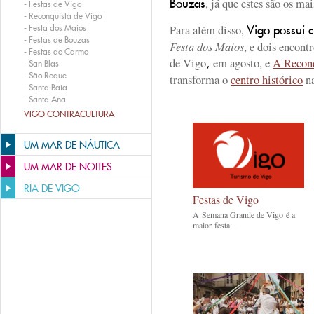
, já que estes são os ma
Bouzas
-
Festas de Vigo
-
Reconquista de Vigo
Para além disso,
-
Festa dos Maios
Vigo possui c
-
Festas de Bouzas
Festa dos Maios
, e dois encon
-
Festas do Carmo
de Vigo
em agosto, e
A Recon
,
-
San Blas
-
São Roque
transforma o
centro histórico
na
-
Santa Baia
-
Santa Ana
VIGO CONTRACULTURA
UM MAR DE NÁUTICA
UM MAR DE NOITES
RIA DE VIGO
Festas de Vigo
A Semana Grande de Vigo é a
maior festa...