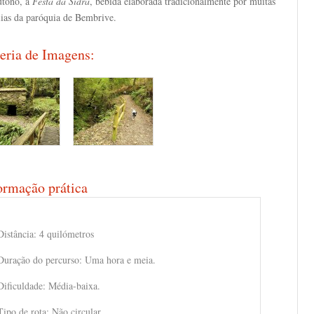
utono, a
Festa da Sidra
, bebida elaborada tradicionalmente por muitas
lias da paróquia de Bembrive.
eria de Imagens:
ormação prática
Distância: 4 quilómetros
Duração do percurso: Uma hora e meia.
Dificuldade: Média-baixa.
Tipo de rota: Não circular.