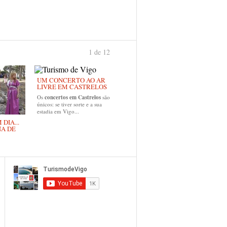
1 de 12
›
UM CONCERTO AO AR
LIVRE EM CASTRELOS
Os
concertos em Castrelos
são
únicos: se tiver sorte e a sua
estadia em Vigo...
DIA...
NA DE