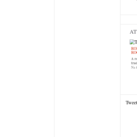
AT
RO
RO
A r
tra
Na f
Twee