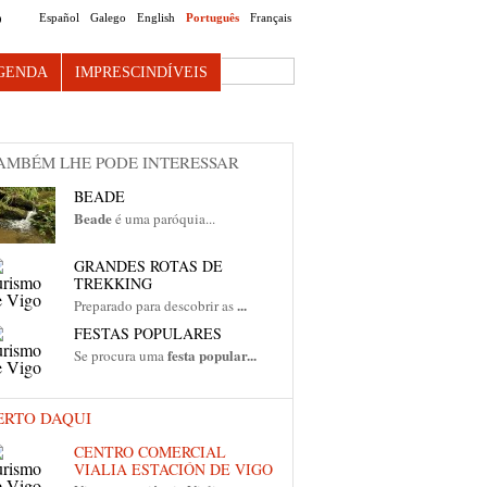
Español
Galego
English
Português
Français
O
Search this site
GENDA
IMPRESCINDÍVEIS
AMBÉM LHE PODE INTERESSAR
BEADE
Beade
é uma paróquia...
GRANDES ROTAS DE
TREKKING
...
Preparado para descobrir as
FESTAS POPULARES
festa popular...
Se procura uma
ERTO DAQUI
CENTRO COMERCIAL
VIALIA ESTACIÓN DE VIGO