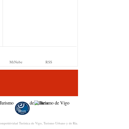
MiNube
RSS
ompetitividad Turística de Vigo, Turismo Urbano y de Ría.