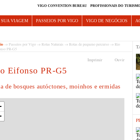
VIGO CONVENTION BUREAU
PROFISSIONAIS DO TURISM
e Vigo
 SUA VIAGEM
PASSEIOS POR VIGO
VIGO DE NEGÓCIOS
A
cio
→
Passeios por Vigo
→
Rotas Naturais
→
Rotas de pequeno percurso
→ Rio
T
onso PR-G5
Imprimir
Ouvir
o Eifonso PR-G5
a de bosques autóctones, moinhos e ermidas
+
−
P