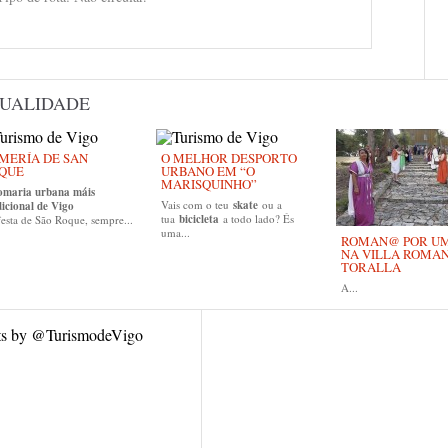
UALIDADE
MERÍA DE SAN
O MELHOR DESPORTO
QUE
URBANO EM “O
MARISQUINHO”
omaria urbana máis
Vais com o teu
skate
ou a
dicional de Vigo
tua
bicicleta
a todo lado? És
esta de São Roque, sempre...
uma...
ROMAN@ POR UM 
NA VILLA ROMA
TORALLA
A...
ts by @TurismodeVigo