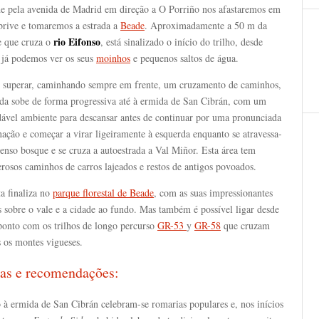
de pela avenida de Madrid em direção a O Porriño nos afastaremos em
rive e tomaremos a estrada a
Beade
. Aproximadamente a 50 m da
rio Eifonso
e que cruza o
, está sinalizado o início do trilho, desde
 já podemos ver os seus
moinhos
e pequenos saltos de água.
 superar, caminhando sempre em frente, um cruzamento de caminhos,
nda sobe de forma progressiva até à ermida de San Cibrán, com um
dável ambiente para descansar antes de continuar por uma pronunciada
nação e começar a virar ligeiramente à esquerda enquanto se atravessa-
nso bosque e se cruza a autoestrada a Val Miñor. Esta área tem
rosos caminhos de carros lajeados e restos de antigos povoados.
a finaliza no
parque florestal de Beade
, com as suas impressionantes
s sobre o vale e a cidade ao fundo. Mas também é possível ligar desde
 ponto com os trilhos de longo percurso
GR-53
y
GR-58
que cruzam
 os montes vigueses.
as e recomendações:
 à ermida de San Cibrán celebram-se romarias populares e, nos inícios