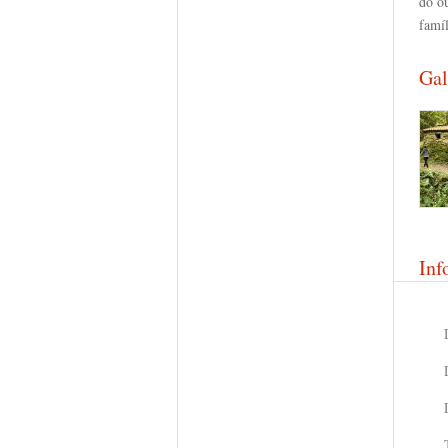
do o
famí
Gal
Inf