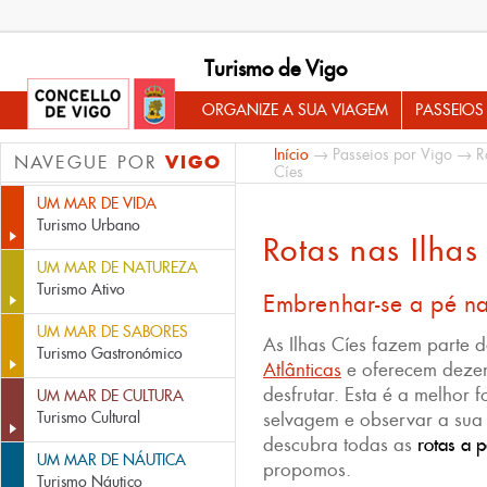
Turismo de Vigo
ORGANIZE A SUA VIAGEM
PASSEIOS
Início
→
Passeios por Vigo
→
R
VIGO
NAVEGUE POR
Cíes
UM MAR DE VIDA
Turismo Urbano
Rotas nas Ilhas
UM MAR DE NATUREZA
Turismo Ativo
Embrenhar-se a pé na
UM MAR DE SABORES
As Ilhas Cíes fazem parte 
Turismo Gastronómico
Atlânticas
e oferecem deze
desfrutar. Esta é a melhor 
UM MAR DE CULTURA
Turismo Cultural
selvagem e observar a sua 
descubra todas as
rotas a p
UM MAR DE NÁUTICA
propomos.
Turismo Náutico