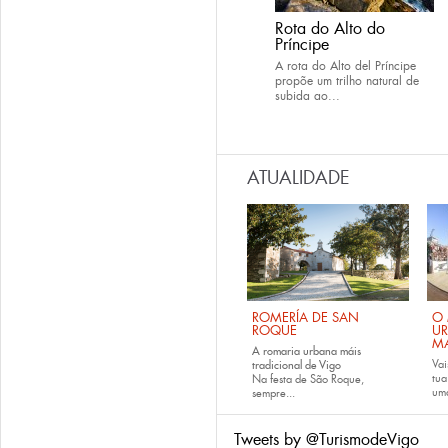
Rota do Alto do
Príncipe
A rota do Alto del Príncipe
propõe um trilho natural de
subida ao...
ATUALIDADE
ROMERÍA DE SAN
O 
ROQUE
U
M
A romaria urbana máis
Vai
tradicional de Vigo
tu
Na festa de São Roque,
uma
sempre...
Tweets by @TurismodeVigo