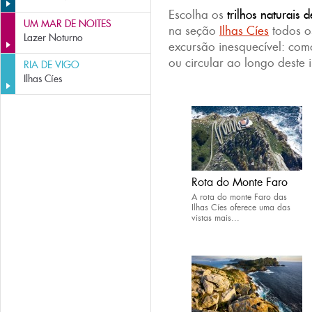
Escolha os
trilhos naturais d
UM MAR DE NOITES
na seção
Ilhas Cíes
todos o
Lazer Noturno
excursão inesquecível: co
ou circular ao longo deste 
RIA DE VIGO
Ilhas Cíes
Rota do Monte Faro
A rota do monte Faro das
Ilhas Cíes oferece uma das
vistas mais...