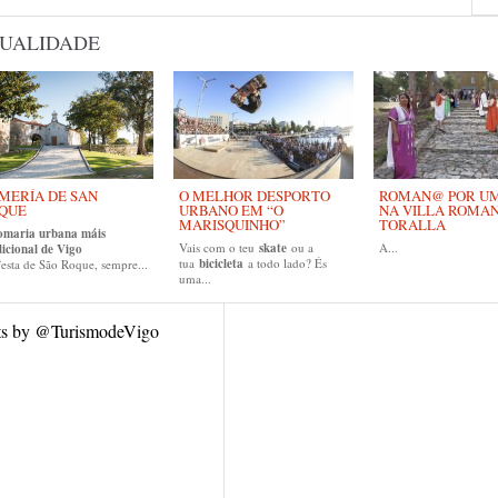
UALIDADE
MERÍA DE SAN
O MELHOR DESPORTO
ROMAN@ POR UM 
QUE
URBANO EM “O
NA VILLA ROMA
MARISQUINHO”
TORALLA
omaria urbana máis
Vais com o teu
skate
ou a
A...
dicional de Vigo
tua
bicicleta
a todo lado? És
esta de São Roque, sempre...
uma...
ts by @TurismodeVigo