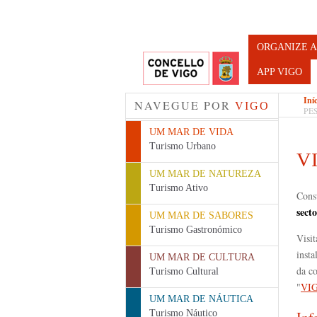
Turismo d
ORGANIZE A
APP VIGO
Iní
NAVEGUE POR
VIGO
PE
UM MAR DE VIDA
Turismo Urbano
V
UM MAR DE NATUREZA
Turismo Ativo
Consu
sect
UM MAR DE SABORES
Turismo Gastronómico
Visi
inst
UM MAR DE CULTURA
da c
Turismo Cultural
"
VI
UM MAR DE NÁUTICA
Turismo Náutico