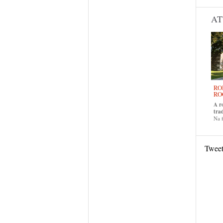
AT
RO
RO
A r
tra
Na f
Twee