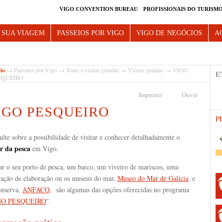
VIGO CONVENTION BUREAU
PROFISSIONAIS DO TURISM
e Vigo
 SUA VIAGEM
PASSEIOS POR VIGO
VIGO DE NEGÓCIOS
A
cio
→
Passeios por Vigo
→
Tours e visitas guiadas
→
Visitas guiadas
→ VIGO
E
SQUEIRO
Imprimir
Ouvir
IGO PESQUEIRO
P
lte sobre a possibilidade de visitar e conhecer detalhadamente o
or da pesca
em Vigo.
tar o seu porto de pesca, um barco, um viveiro de mariscos, uma
alação de elaboração ou os museus do mar,
Museo do Mar de Galicia
, e
onserva,
ANFACO
, são algumas das opções oferecidas no programa
GO PESQUEIRO
".