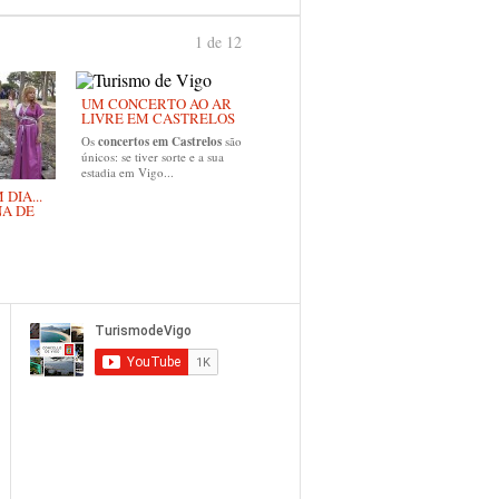
1 de 12
›
UM CONCERTO AO AR
LIVRE EM CASTRELOS
Os
concertos em Castrelos
são
únicos: se tiver sorte e a sua
estadia em Vigo...
DIA...
NA DE