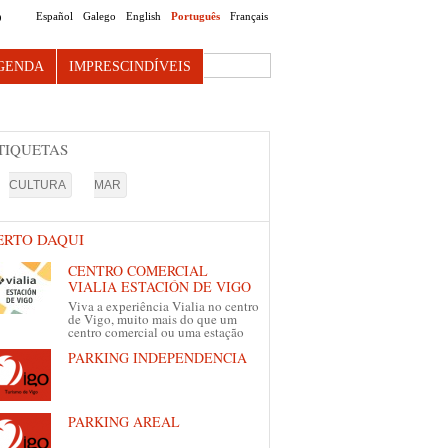
Español
Galego
English
Português
Français
O
Search this site
GENDA
IMPRESCINDÍVEIS
TIQUETAS
CULTURA
MAR
ERTO DAQUI
CENTRO COMERCIAL
VIALIA ESTACIÓN DE VIGO
Viva a experiência Vialia no centro
de Vigo, muito mais do que um
centro comercial ou uma estação
PARKING INDEPENDENCIA
PARKING AREAL