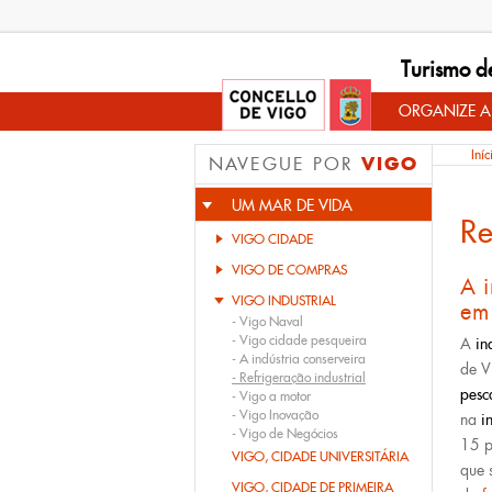
Turismo d
ORGANIZE A
Iníc
VIGO
NAVEGUE POR
UM MAR DE VIDA
Re
VIGO CIDADE
VIGO DE COMPRAS
A i
VIGO INDUSTRIAL
em
-
Vigo Naval
-
Vigo cidade pesqueira
A
in
-
A indústria conserveira
de V
-
Refrigeração industrial
pesc
-
Vigo a motor
-
Vigo Inovação
na
i
-
Vigo de Negócios
15 p
VIGO, CIDADE UNIVERSITÁRIA
que 
VIGO, CIDADE DE PRIMEIRA