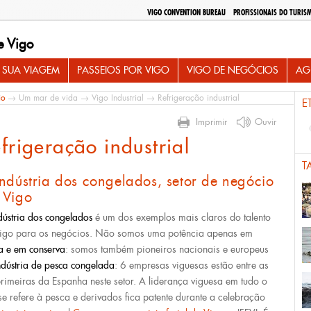
VIGO CONVENTION BUREAU
PROFISSIONAIS DO TURIS
e Vigo
 SUA VIAGEM
PASSEIOS POR VIGO
VIGO DE NEGÓCIOS
AG
io
→
Um mar de vida
→
Vigo Industrial
→ Refrigeração industrial
E
Imprimir
Ouvir
frigeração industrial
T
ndústria dos congelados, setor de negócio
 Vigo
dústria dos congelados
é um dos exemplos mais claros do talento
igo para os negócios. Não somos uma potência apenas em
a e em conserva
: somos também pioneiros nacionais e europeus
ndústria de pesca congelada
: 6 empresas viguesas estão entre as
rimeiras da Espanha neste setor. A liderança viguesa em tudo o
se refere à pesca e derivados fica patente durante a celebração