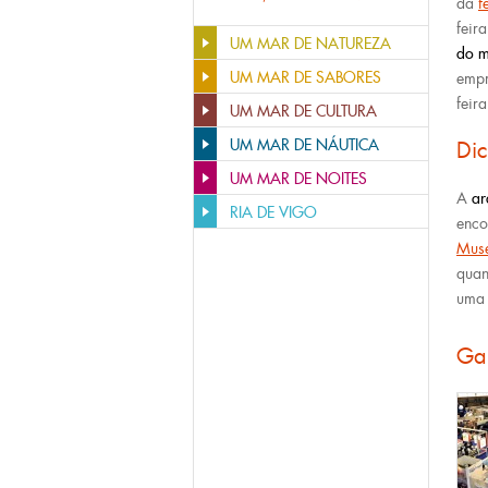
da
f
feir
UM MAR DE NATUREZA
do m
UM MAR DE SABORES
empr
feira
UM MAR DE CULTURA
UM MAR DE NÁUTICA
Di
UM MAR DE NOITES
A
ar
RIA DE VIGO
enco
Mus
quan
uma 
Ga