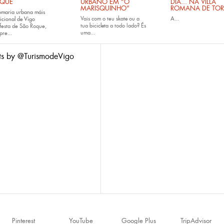
QUE
URBANO EM “O
DIA... NA VILLA
MARISQUINHO”
ROMANA DE TOR
omaria urbana máis
Vais com o teu
skate
ou a
A...
icional de Vigo
tua
bicicleta
a todo lado? És
festa de São Roque,
uma...
pre...
ts by @TurismodeVigo
Pinterest
YouTube
Google Plus
TripAdvisor