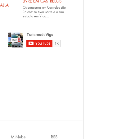
LIVRE EM CASTRELOS
ALLA
Os
concertos em Castrelos
são
únicos: se tiver sorte e a sua
estadia em Vigo...
MiNube
RSS