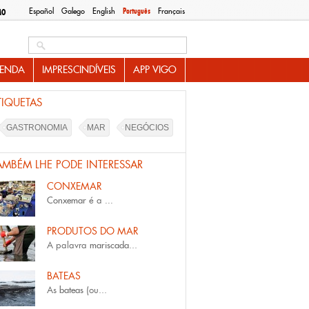
Español
Galego
English
Português
Français
MO
Search this site
ENDA
IMPRESCINDÍVEIS
APP VIGO
TIQUETAS
GASTRONOMIA
MAR
NEGÓCIOS
AMBÉM LHE PODE INTERESSAR
CONXEMAR
Conxemar
é a
...
PRODUTOS DO MAR
A palavra
mariscada
...
BATEAS
As
bateas
(ou...