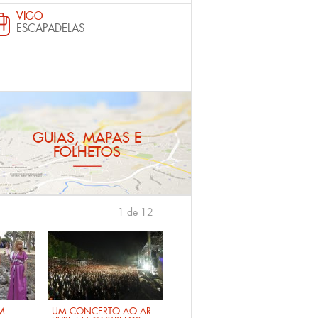
VIGO
ESCAPADELAS
GUIAS, MAPAS E
FOLHETOS
1 de 12
›
M
UM CONCERTO AO AR