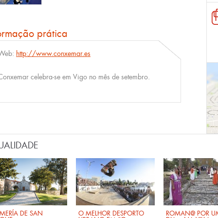
ormação prática
Web:
http://www.conxemar.es
Conxemar celebra-se em Vigo no mês de setembro.
UALIDADE
MERÍA DE SAN
O MELHOR DESPORTO
ROMAN@ POR U