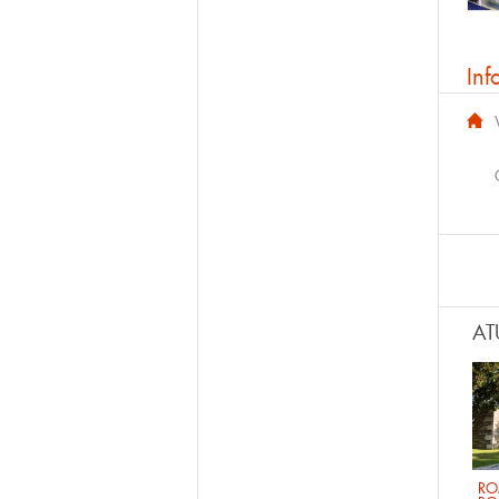
Inf
AT
RO