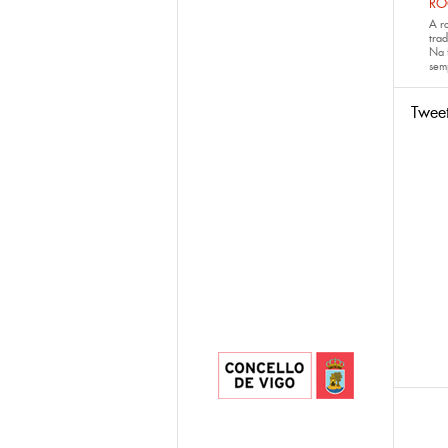
RO
A r
trad
Na 
sem
Twee