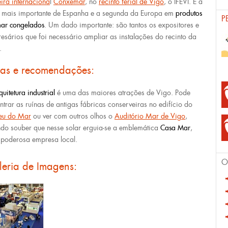
eira internaciona
l
Conxemar
, no
recinto ferial de Vigo
, o IFEVI. É a
a mais importante de Espanha e a segunda da Europa em
produtos
P
ar congelados
. Um dado importante: são tantos os expositores e
esários que foi necessário ampliar as instalações do recinto da
.
cas e recomendações:
quitetura industrial
é uma das maiores atrações de Vigo. Pode
ntrar as ruínas de antigas fábricas conserveiras no edifício do
eu do Mar
ou ver com outros olhos o
Auditório Mar de Vigo
,
do souber que nesse solar erguia-se a emblemática
Casa Mar
,
poderosa empresa local.
O
leria de Imagens: