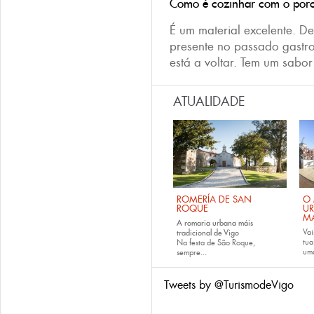
Como é cozinhar com o porc
É um material excelente. De
presente no passado gastr
está a voltar. Tem um sabo
ATUALIDADE
ROMERÍA DE SAN
O 
ROQUE
U
M
A romaria urbana máis
Vai
tradicional de Vigo
tu
Na festa de São Roque,
uma
sempre...
Tweets by @TurismodeVigo