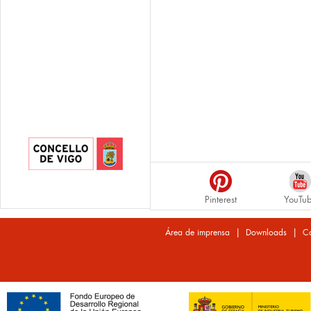
Pinterest
YouTu
|
|
Área de imprensa
Downloads
Co