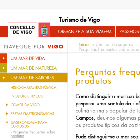
Turismo de Vigo
ORGANIZE A SUA VIAGEM
PASSEIOS
Início
→
Um mar de sabores
→
VIGO
NAVEGUE POR
Perguntas frequentes sobre prod
UM MAR DE VIDA
UM MAR DE NATUREZA
Perguntas freq
UM MAR DE SABORES
produtos
HISTÓRIA GASTRONÓMICA
Como distinguir o marisco 
PRODUTOS TÍPICOS
preparar uma santola da ria
COMER EM VIGO
culinária mais popular da t
FESTAS GASTRONÓMICAS
Campos,
deu-nos algumas p
GASTRONOMÍA PARA
os produtos típicos da coz
CURIOSOS
-
Perguntas frequentes sobre
Pode distinguir-se o marisco
produtos