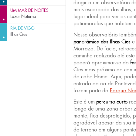
dirigir a um observatório d
mais escarpada das ilhas, 
UM MAR DE NOITES
lugar ideal para ver as cen
Lazer Noturno
patiamarelas que habitam 
RIA DE VIGO
Nesse observatório também
Ilhas Cíes
panorâmica das Ilhas Cíes
e 
Morrazo. De facto, retroc
caminho realizado até este
poderá aproximar-se do
far
Cíes mais próximo do conti
do cabo Home. Aqui, pode
entrada da ria de Ponteve
fazem parte do
Parque Nac
Este é um
percurso curto
rea
longo de uma zona arboriz
monte, fica desprotegido, 
agradável apesar da sua in
do terreno em alguns ponto