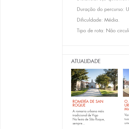
Duração do percurso: U
Dificuldade: Média.
Tipo de rota: Não circul
ATUALIDADE
ROMERÍA DE SAN
O 
ROQUE
U
M
A romaria urbana máis
Vai
tradicional de Vigo
tu
Na festa de São Roque,
uma
sempre...