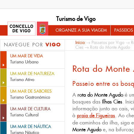
Turismo de Vigo
ORGANIZE A SUA VIAGEM
PASSEIOS
Início
→
Passeios por Vigo
→
R
VIGO
NAVEGUE POR
Cíes
→ Rota do Monte Agudo
UM MAR DE VIDA
Turismo Urbano
Rota do Monte
UM MAR DE NATUREZA
Turismo Ativo
Passeio entre os bosq
UM MAR DE SABORES
A
rota do Monte Agudo
é u
Turismo Gastronómico
bosques das
Ilhas Cíes
. Ini
informação junto ao cais, v
UM MAR DE CULTURA
Turismo Cultural
à
praia de Figueiras
. Ao ch
de caminhos da ilha, siga e
UM MAR DE NÁUTICA
Monte Agudo
e, na bifurcaç
Turismo Náutico