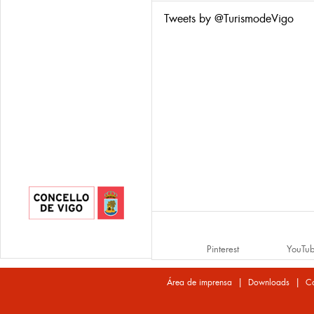
Tweets by @TurismodeVigo
Pinterest
YouTu
|
|
Área de imprensa
Downloads
Co