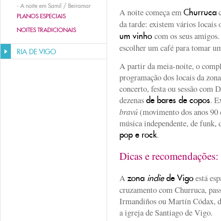
-
A noite em Samil / Beiramar
A noite começa em
Churruca
PLANOS ESPECIAIS
da tarde: existem vários locais
NOITES TRADICIONAIS
com os seus amigos.
um vinho
escolher um café para tomar um 
RIA DE VIGO
A partir da meia-noite, o compl
programação dos locais da zona
concerto, festa ou sessão com D
dezenas
. E
de bares de copos
bravú
(movimento dos anos 90 e
música independente, de funk,
.
pop e rock
Dicas e recomendações
A
está esp
zona
indie
de Vigo
cruzamento com Churruca, passe
Irmandiños ou Martín Códax, d
a igreja de Santiago de Vigo.