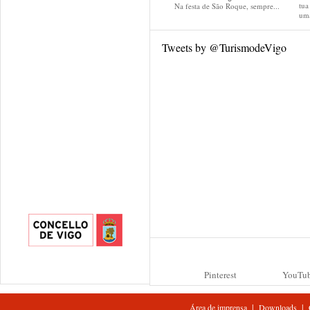
tu
Na festa de São Roque, sempre...
uma
Tweets by @TurismodeVigo
Pinterest
YouTu
|
|
Área de imprensa
Downloads