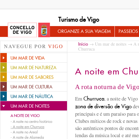
Turismo de Vigo
ORGANIZE A SUA VIAGEM
PASSEIOS
→
Um mar de noites
→
A 
Início
NAVEGUE POR
VIGO
Churruca
UM MAR DE VIDA
UM MAR DE NATUREZA
A noite em Chu
UM MAR DE SABORES
A rota noturna de Vig
UM MAR DE CULTURA
UM MAR DE NÁUTICA
Em
, a noite de Vigo
Churruca
dev
zona de diversão de Vigo
UM MAR DE NOITES
principais e é um paraíso para 
A NOITE DE VIGO
Clubes míticos de rock e novas 
-
A noite no centro histórico
-
A noite em Churruca
são autênticos pontos de encont
-
A noite no Areal
lendas da música local e até m
-
A noite de Alameda