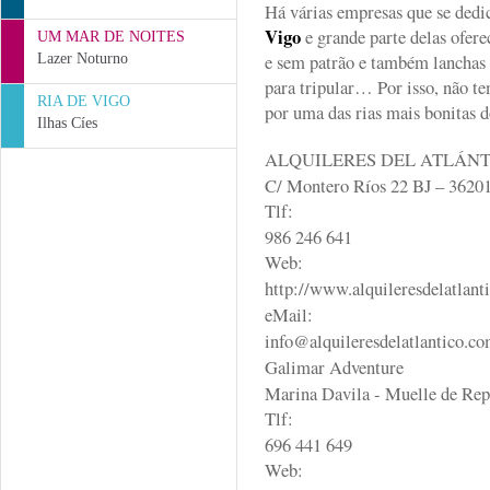
Há várias empresas que se ded
Vigo
e grande parte delas ofer
UM MAR DE NOITES
e sem patrão e também lanchas p
Lazer Noturno
para tripular… Por isso, não te
RIA DE VIGO
por uma das rias mais bonit
Ilhas Cíes
ALQUILERES DEL ATLÁN
C/ Montero Ríos 22 BJ – 3620
Tlf:
986 246 641
Web:
http://www.alquileresdelatlant
eMail:
info@alquileresdelatlantico.c
Galimar Adventure
Marina Davila - Muelle de Rep
Tlf:
696 441 649
Web: