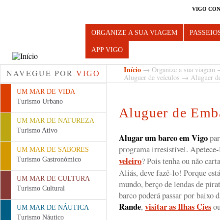
VIGO CON
Turismo de Vigo
ORGANIZE A SUA VIAGEM
PASSEIO
APP VIGO
Início
→
Organize a sua viagem
NAVEGUE POR
VIGO
Aluguer de veículos
→ Aluguer de
UM MAR DE VIDA
Turismo Urbano
Aluguer de Emb
UM MAR DE NATUREZA
Turismo Ativo
Alugar um barco em Vigo
par
programa irresistível. Apetece-
UM MAR DE SABORES
veleiro
? Pois tenha ou não cart
Turismo Gastronómico
Aliás, deve fazê-lo! Porque est
UM MAR DE CULTURA
mundo, berço de lendas de pirat
Turismo Cultural
barco poderá passar por baixo 
Rande
visitar as Ilhas Cies
,
ou
UM MAR DE NÁUTICA
Turismo Náutico