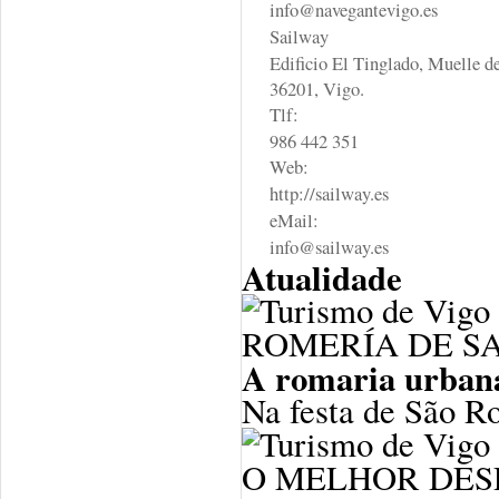
info@navegantevigo.es
Sailway
Edificio El Tinglado, Muelle d
36201, Vigo.
Tlf:
986 442 351
Web:
http://sailway.es
eMail:
info@sailway.es
Atualidade
ROMERÍA DE S
A romaria urbana
Na festa de São Ro
O MELHOR DES