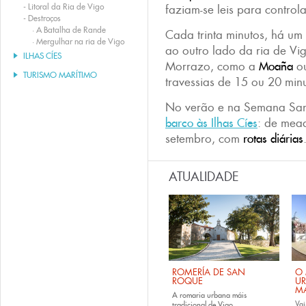
-
Litoral da Ria de Vigo
faziam-se leis para controla
-
Destroços
·
A Batalha de Rande
Cada trinta minutos, há um 
·
Mergulhar na ria de Vigo
ao outro lado da ria de Vig
ILHAS CÍES
Morrazo, como a
Moaña
o
TURISMO MARÍTIMO
travessias de 15 ou 20 minu
No verão e na Semana San
barco às
Ilhas Cíes
: de mead
setembro, com
rotas diárias
ATUALIDADE
ROMERÍA DE SAN
O 
ROQUE
U
M
A romaria urbana máis
Vai
tradicional de Vigo