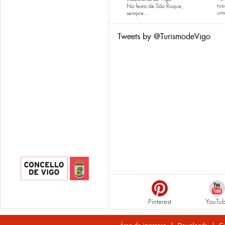
tu
Na festa de São Roque,
uma
sempre...
Tweets by @TurismodeVigo
Pinterest
YouTu