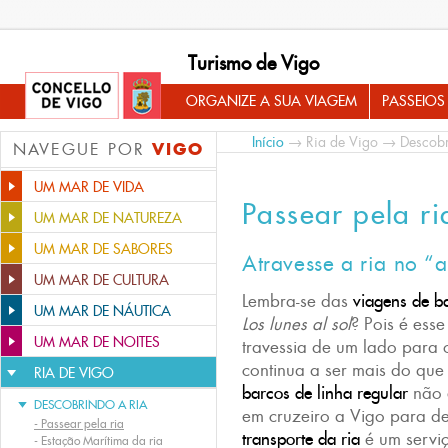
Turismo de Vigo
ORGANIZE A SUA VIAGEM
PASSEIOS
Início
→
Ria de Vigo
→
Descobr
VIGO
NAVEGUE POR
UM MAR DE VIDA
Passear pela ri
UM MAR DE NATUREZA
UM MAR DE SABORES
Atravesse a ria no “
UM MAR DE CULTURA
Lembra-se das
viagens de b
UM MAR DE NÁUTICA
Los lunes al sol
? Pois é esse
UM MAR DE NOITES
travessia de um lado para 
continua a ser mais do que 
RIA DE VIGO
barcos de linha regular
não é
DESCOBRINDO A RIA
em cruzeiro a Vigo para de
-
Passear pela ria
transporte da ria
é um serviço
-
Estação Marítima da ria