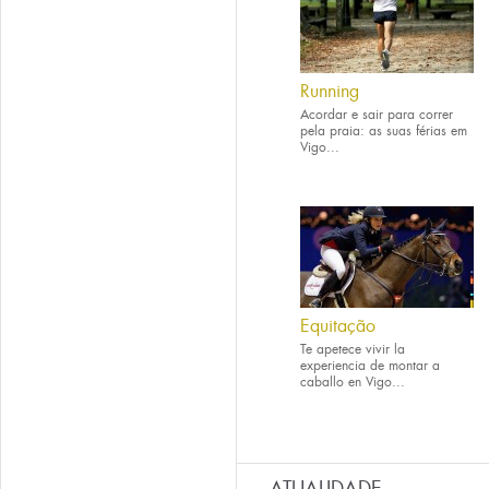
Running
Acordar e sair para correr
pela praia: as suas férias em
Vigo...
Equitação
Te apetece vivir la
experiencia de montar a
caballo en Vigo...