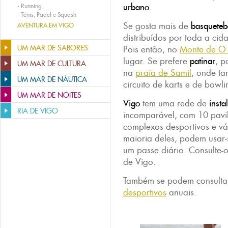
urbano
.
-
Running
-
Ténis, Padel e Squash
Se gosta mais de
basqueteb
AVENTURA EM VIGO
distribuídos por toda a cid
UM MAR DE SABORES
Pois então, no
Monte de O 
lugar. Se prefere
patinar
, p
UM MAR DE CULTURA
na
praia de Samil
, onde ta
UM MAR DE NÁUTICA
circuito de karts e de bowli
UM MAR DE NOITES
Vigo
tem uma rede de
insta
RIA DE VIGO
incomparável, com 10 pavil
complexos desportivos e vá
maioria deles, podem usar-
um passe diário. Consulte-
de Vigo.
Também se podem consulta
desportivos
anuais.