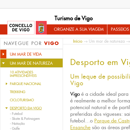
Turismo de Vigo
ORGANIZE A SUA VIAGEM
PASSEIOS
Início
→
Um mar de natureza
→ 
VIGO
NAVEGUE POR
UM MAR DE VIDA
Desporto em V
UM MAR DE NATUREZA
10 ATIVIDADES
Um leque de possibil
IMPRESCINDÍVEIS
Vigo
PARQUE NACIONAL
TREKKING
Vigo
é a cidade ideal para
é realmente a melhor forma
CICLOTURISMO
potencial natural e de part
DESPORTO EM VIGO
preferidas dos vigueses: sa
-
Futebol
-
Skate & Patinagem
futebol…o
Parque de Castr
-
Natação
Ensanche
são as áreas pre
-
Golfe