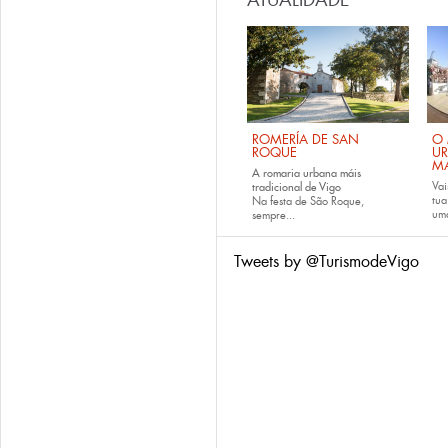
ATUALIDADE
ROMERÍA DE SAN
O 
ROQUE
U
M
A romaria urbana máis
Vai
tradicional de Vigo
tu
Na festa de São Roque,
uma
sempre...
Tweets by @TurismodeVigo