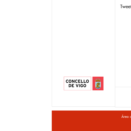
Twee
Área 