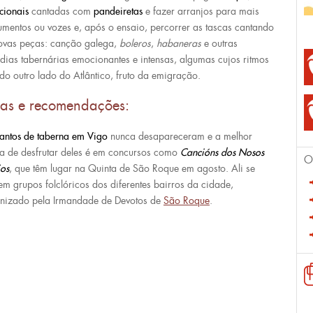
icionais
cantadas com
pandeiretas
e fazer arranjos para mais
rumentos ou vozes e, após o ensaio, percorrer as tascas cantando
ovas peças: canção galega,
boleros
,
habaneras
e outras
dias tabernárias emocionantes e intensas, algumas cujos ritmos
do outro lado do Atlântico, fruto da emigração.
cas e recomendações:
antos de taberna em Vigo
nunca desapareceram e a melhor
a de desfrutar deles é em concursos como
Cancións dos Nosos
O
ios
, que têm lugar na Quinta de São Roque em agosto. Ali se
em grupos folclóricos dos diferentes bairros da cidade,
nizado pela Irmandade de Devotos de
São Roque
.