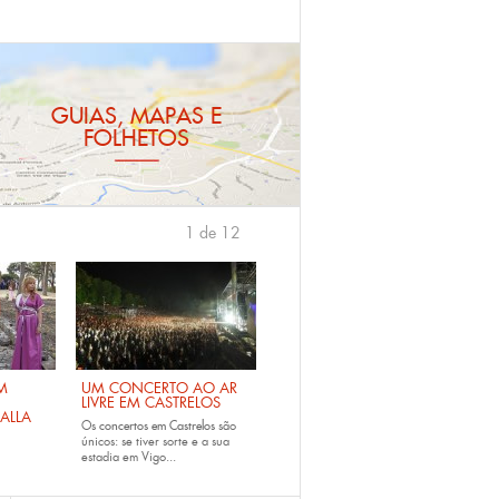
GUIAS, MAPAS E
FOLHETOS
1 de 12
›
M
UM CONCERTO AO AR
LIVRE EM CASTRELOS
ALLA
Os
concertos em Castrelos
são
únicos: se tiver sorte e a sua
estadia em Vigo...