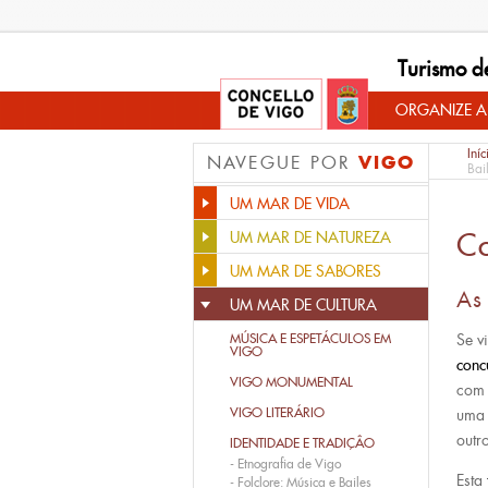
Turismo d
ORGANIZE A
Iníc
VIGO
NAVEGUE POR
Bai
UM MAR DE VIDA
C
UM MAR DE NATUREZA
UM MAR DE SABORES
As
UM MAR DE CULTURA
MÚSICA E ESPETÁCULOS EM
Se v
VIGO
conc
VIGO MONUMENTAL
com 
VIGO LITERÁRIO
uma 
outr
IDENTIDADE E TRADIÇÂO
-
Etnografia de Vigo
Esta
-
Folclore: Música e Bailes