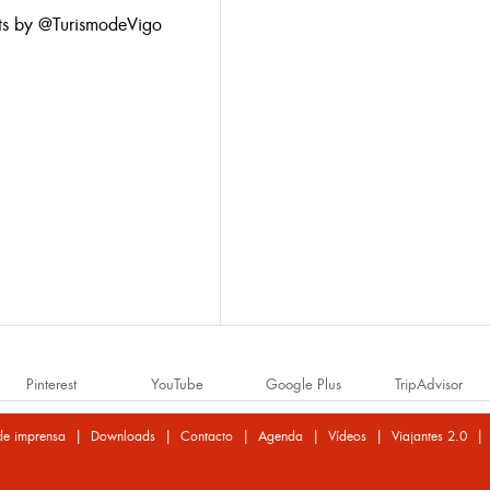
ts by @TurismodeVigo
Pinterest
YouTube
Google Plus
TripAdvisor
|
|
|
|
|
de imprensa
Downloads
Contacto
Agenda
Vídeos
Viajantes 2.0