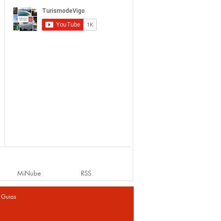
MiNube
RSS
|
Guias