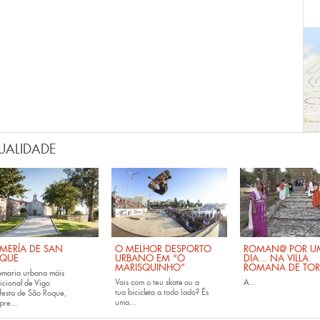
UALIDADE
MERÍA DE SAN
O MELHOR DESPORTO
ROMAN@ POR U
QUE
URBANO EM “O
DIA... NA VILLA
MARISQUINHO”
ROMANA DE TOR
omaria urbana máis
Vais com o teu
skate
ou a
A...
icional de Vigo
tua
bicicleta
a todo lado? És
festa de São Roque,
uma...
pre...