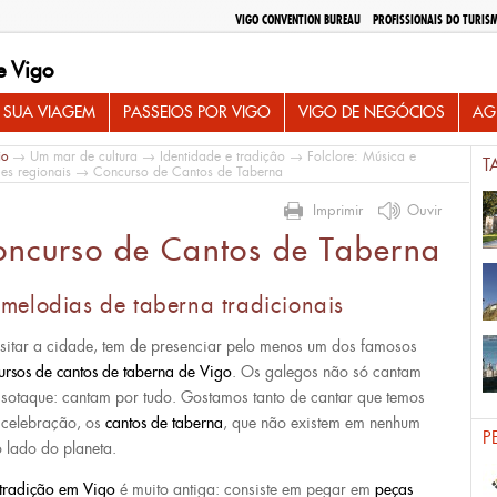
VIGO CONVENTION BUREAU
PROFISSIONAIS DO TURIS
e Vigo
 SUA VIAGEM
PASSEIOS POR VIGO
VIGO DE NEGÓCIOS
AG
io
→
Um mar de cultura
→
Identidade e tradiçâo
→
Folclore: Música e
T
les regionais
→ Concurso de Cantos de Taberna
Imprimir
Ouvir
oncurso de Cantos de Taberna
 melodias de taberna tradicionais
isitar a cidade, tem de presenciar pelo menos um dos famosos
ursos de cantos de taberna de Vigo
. Os galegos não só cantam
sotaque: cantam por tudo. Gostamos tanto de cantar que temos
celebração, os
cantos de taberna
, que não existem em nenhum
P
o lado do planeta.
tradição em Vigo
é muito antiga: consiste em pegar em
peças