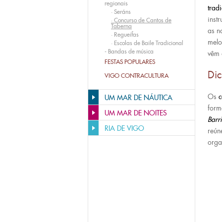
regionais
trad
·
Seráns
inst
·
Concurso de Cantos de
Taberna
as n
·
Regueifas
melo
·
Escolas de Baile Tradicional
-
Bandas de música
vêm 
FESTAS POPULARES
Di
VIGO CONTRACULTURA
Os
c
UM MAR DE NÁUTICA
form
UM MAR DE NOITES
Barr
RIA DE VIGO
reún
orga