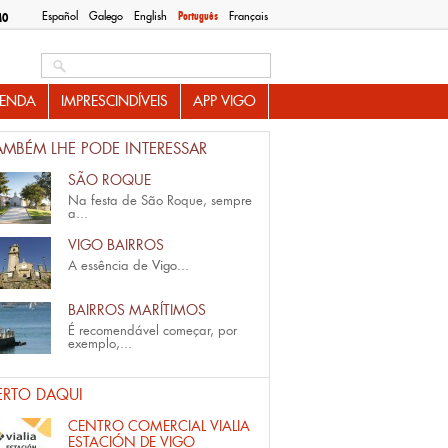
Español
Galego
English
Português
Français
MO
Search this site
ENDA
IMPRESCINDÍVEIS
APP VIGO
AMBÉM LHE PODE INTERESSAR
SÃO ROQUE
Na festa de São Roque, sempre
a...
VIGO BAIRROS
A essência de
Vigo
...
BAIRROS MARÍTIMOS
É recomendável começar, por
exemplo,...
ERTO DAQUI
CENTRO COMERCIAL VIALIA
ESTACIÓN DE VIGO