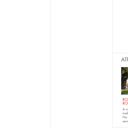
AT
RO
RO
A r
trad
Na 
sem