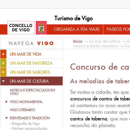
Turismo de Vigo
ORGANIZA A TÚA VIAXE
PASEOS PO
Inicio
→
Un mar de cultura
→
Id
VIGO
NAVEGA
música e bailes rexionais
→ Conc
UN MAR DE VIDA
UN MAR DE NATUREZA
Concurso de ca
UN MAR DE SABORES
As melodías de taber
UN MAR DE CULTURA
MÚSICA E ESPECTÁCULOS EN
Se visitas a cidade, tes qu
VIGO
concursos de cantos de tabe
VIGO MONUMENTAL
só cantamos co noso acent
VIGO LITERARIO
Gústanos tanto cantar que 
cantos de taberna
, que non 
IDENTIDADE E TRADICIÓN
-
Etnografía de Vigo
recuncho do planeta.
-
Folclore: música e bailes