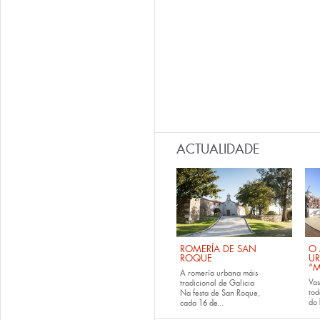
ACTUALIDADE
ROMERÍA DE SAN
O 
ROQUE
U
“M
A romería urbana máis
Va
tradicional de Galicia
tod
Na festa de San Roque,
do
cada
16 de...