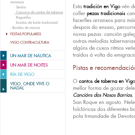
rexionais
Esta
tradición en Vigo
vén de
·
Seráns
·
Concurso de cantos de taberna
coller
pezas tradicionais
can
·
Regueifas
facerlles arranxos para mái
·
Escolas de baile tradicional
despois do ensaio, percorr
-
Bandas de música
novas pezas: canción gale
FESTAS POPULARES
outras melodías tabernaria
VIGO CONTRACULTURA
algúns de cuxos ritmos veñe
traídos á volta da emigraci
UN MAR DE NÁUTICA
UN MAR DE NOITES
Pistas e recomendació
RÍA DE VIGO
O
cantos de taberna en Vig
VIGO, ONDE VIVE O
mellor forma de gozar del
NADAL
Cancións dos Nosos Barrios
,
San Roque en agosto. Nele
folclóricas dos diferentes 
pola Irmandade de Devoto