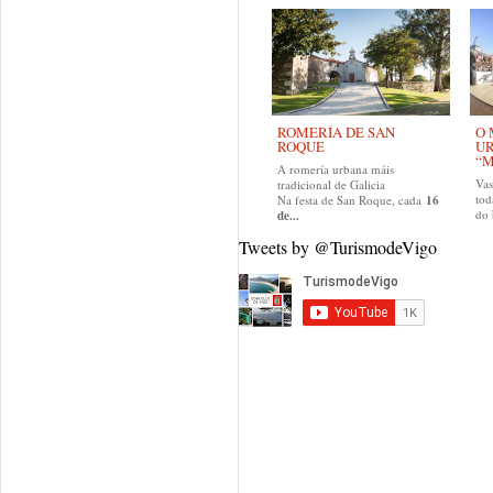
ROMERÍA DE SAN
O 
ROQUE
U
“M
A romería urbana máis
Va
tradicional de Galicia
tod
Na festa de San Roque, cada
16
do
de...
Tweets by @TurismodeVigo