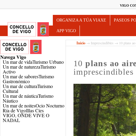
VIGO CO
Turismo de Vigo
ORGANIZA A TÚA VIAXE
PASEOS P
APP VIGO
Inicio
→
Imprescindibles
→ 10 plans ao a
Navega
Vigo
Un mar de vida
Turismo Urbano
10
plans ao aire
Un mar de natureza
Turismo
imprescindibles
Activo
Un mar de sabores
Turismo
Gastronómico
Un mar de cultura
Turismo
Cultural
Un mar de náutica
Turismo
Náutico
Un mar de noites
Ocio Nocturno
Ría de Vigo
Illas Cíes
VIGO, ONDE VIVE O
NADAL