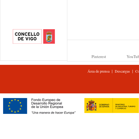
Pinterest
YouTu
|
|
Área de prensa
Descargas
Co