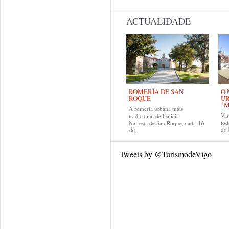
ACTUALIDADE
ROMERÍA DE SAN
O 
ROQUE
U
“M
A romería urbana máis
Va
tradicional de Galicia
tod
Na festa de San Roque, cada
16
do
de...
Tweets by @TurismodeVigo