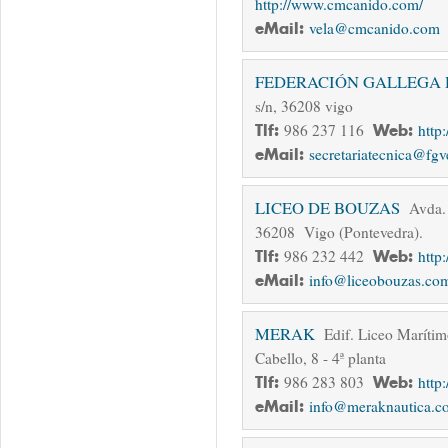
http://www.cmcanido.com/
eMail:
vela@cmcanido.com
FEDERACIÓN GALLEGA 
s/n, 36208 vigo
Tlf:
986 237 116
Web:
http
eMail:
secretariatecnica@fg
LICEO DE BOUZAS
Avda.
36208 Vigo (Pontevedra).
Tlf:
986 232 442
Web:
http
eMail:
info@liceobouzas.co
MERAK
Edif. Liceo Maríti
Cabello, 8 - 4ª planta
Tlf:
986 283 803
Web:
http
eMail:
info@meraknautica.c