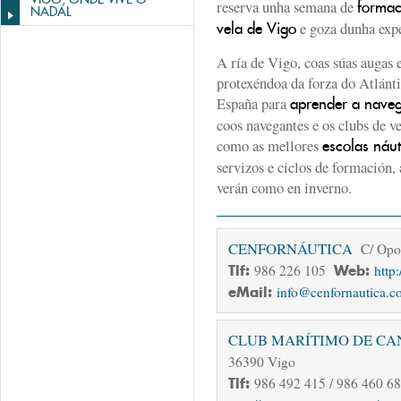
reserva unha semana de
formac
NADAL
e goza dunha expe
vela de Vigo
A ría de Vigo, coas súas augas 
protexéndoa da forza do Atlánti
España para
aprender a nave
coos navegantes e os clubs de v
como as mellores
escolas náut
servizos e ciclos de formación, 
verán como en inverno.
CENFORNÁUTICA
C/ Opor
Tlf:
986 226 105
Web:
http
eMail:
info@cenfornautica.
CLUB MARÍTIMO DE C
36390 Vigo
Tlf:
986 492 415 / 986 460 68