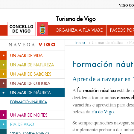
VIGO CO
Turismo de Vigo
ORGANIZA A TÚA VIAXE
PASEOS PO
→
Un mar de náutica
→ For
Inicio
NAVEGA
VIGO
UN MAR DE VIDA
Formación náut
UN MAR DE NATUREZA
UN MAR DE SABORES
Aprende a navegar en
UN MAR DE CULTURA
A
está de m
formación náutica
UN MAR DE NÁUTICA
deciden a tomar unhas
clases 
FORMACIÓN NÁUTICA
vacacións e aproveitan para desc
beleza da
ría de Vigo
.
UN MAR DE NOITES
Se sempre quixeches navegar, sa
RÍA DE VIGO
simplemente probar a dar unhas 
VIGO, ONDE VIVE O