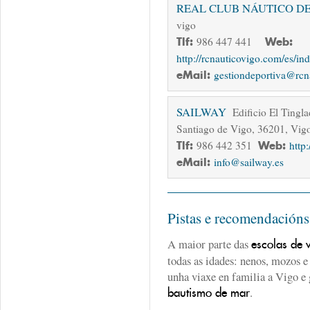
REAL CLUB NÁUTICO D
vigo
Tlf:
986 447 441
Web:
http://rcnauticovigo.com/es/in
eMail:
gestiondeportiva@rcn
SAILWAY
Edificio El Tingl
Santiago de Vigo, 36201, Vig
Tlf:
986 442 351
Web:
http:
eMail:
info@sailway.es
Pistas e recomendación
A maior parte das
escolas de 
todas as idades: nenos, mozos e
unha viaxe en familia a Vigo e
.
bautismo de mar