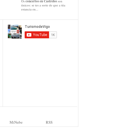
Os
concertos en Castrelos
son
únicos: se tes a sorte de que a túa
estancia en...
MiNube
RSS