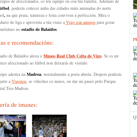
grupos de afeccionados, co teu equipo ou coa túa familia. Ademais de
útbol
, poderás coñecer unha das cidades máis animadas do norte
,
ñol
na que praia, natureza e festa conviven á perfección. Mira o
dario de liga e aproveita a túa viaxe a
Vigo con amigos
para gozar
estadio de Balaídos
partidazo no
.
P
tas e recomendacións:
Museo Real Club Celta de Vigo
tadio de Balaídos aloxa o
. Se es un
tico afeccionado ao fútbol non deixarás de visitalo.
Madroa
uipo adestra na
, normalmente a porta aberta. Despois poderás
garte a
Vigozoo
, se viñeches co nenos, ou dar un paseo polo Parque
stal Teis-Madroa.
ería de imaxes:
Q