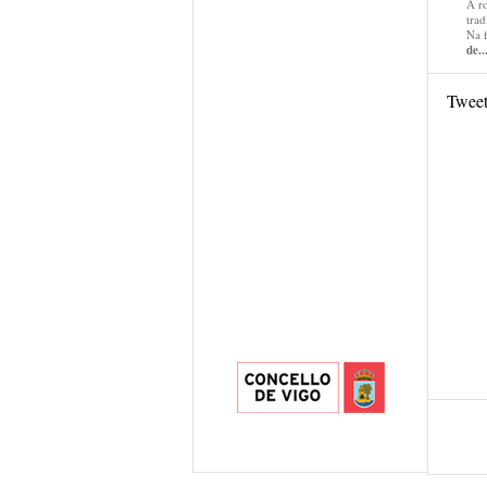
A r
trad
Na 
de..
Twee