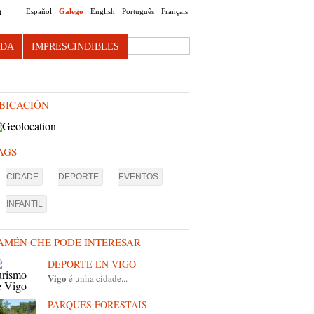
Español
Galego
English
Português
Français
O
Search this site
NDA
IMPRESCINDIBLES
BICACIÓN
AGS
CIDADE
DEPORTE
EVENTOS
INFANTIL
AMÉN CHE PODE INTERESAR
DEPORTE EN VIGO
Vigo
é unha cidade...
PARQUES FORESTAIS