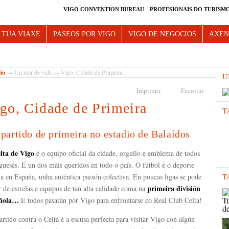
VIGO CONVENTION BUREAU
PROFESIONAIS DO TURISM
e Vigo
 TÚA VIAXE
PASEOS POR VIGO
VIGO DE NEGOCIOS
AXE
cio
→
Un mar de vida
→ Vigo, Cidade de Primeira
U
Imprimir
Escoitar
go, Cidade de Primeira
T
partido de primeira no estadio de Balaídos
lta de Vigo
é o equipo oficial da cidade, orgullo e emblema de todos
gueses. E un dos máis queridos en todo o país. O fútbol é o deporte
T
la en España, unha auténtica paixón colectiva. En poucas ligas se pode
primeira división
 de estrelas e equipos de tan alta calidade coma na
añola…
E todos pasarán por Vigo para enfrontarse co Real Club Celta!
rtido contra o Celta é a escusa perfecta para visitar Vigo con algún