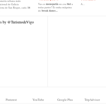
omería urbana máis
Vas co
monopatín
ou coa
bici
a
A...
icional de Galicia
todas partes? Es unha máquina
festa de San Roque, cada
16
do
break dance...
.
ts by @TurismodeVigo
Pinterest
YouTube
Google Plus
TripAdvisor