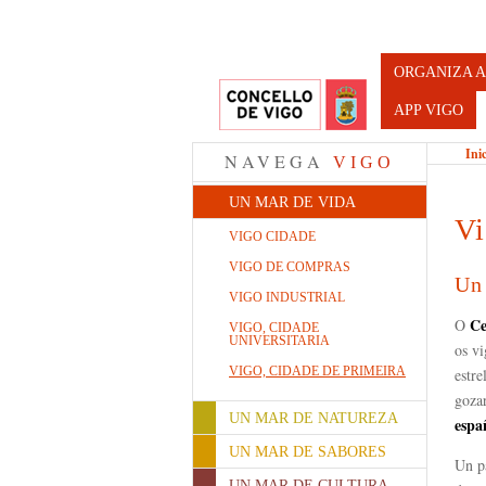
Turismo d
ORGANIZA A
APP VIGO
Ini
NAVEGA
VIGO
UN MAR DE VIDA
Vi
VIGO CIDADE
VIGO DE COMPRAS
Un 
VIGO INDUSTRIAL
Ce
O
VIGO, CIDADE
UNIVERSITARIA
os vi
VIGO, CIDADE DE PRIMEIRA
estre
gozar
UN MAR DE NATUREZA
esp
UN MAR DE SABORES
Un pa
UN MAR DE CULTURA