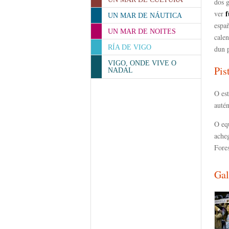
dos 
f
ver
UN MAR DE NÁUTICA
espa
UN MAR DE NOITES
calen
RÍA DE VIGO
dun 
VIGO, ONDE VIVE O
Pis
NADAL
O es
autén
O eq
ache
Fore
Gal