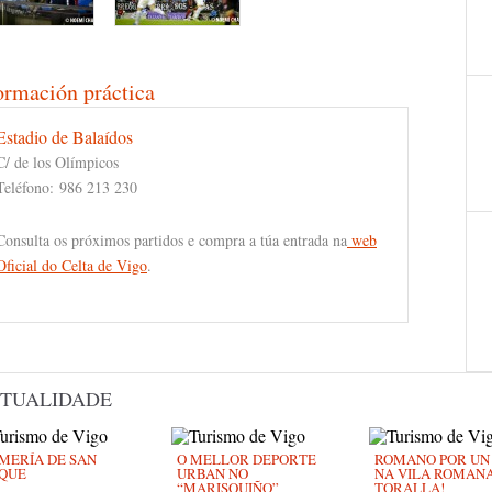
ormación práctica
Estadio de Balaídos
C/ de los Olímpicos
Teléfono:
986 213 230
Consulta os próximos partidos e compra a túa entrada na
web
Oficial do
Celta de Vigo
.
TUALIDADE
MERÍA DE SAN
O MELLOR DEPORTE
ROMANO POR UN D
QUE
URBAN NO
NA VILA ROMAN
“MARISQUIÑO”
TORALLA!