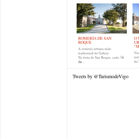
ROMERÍA DE SAN
O 
ROQUE
U
“M
A romería urbana máis
Va
tradicional de Galicia
tod
Na festa de San Roque, cada
16
do
de...
Tweets by @TurismodeVigo