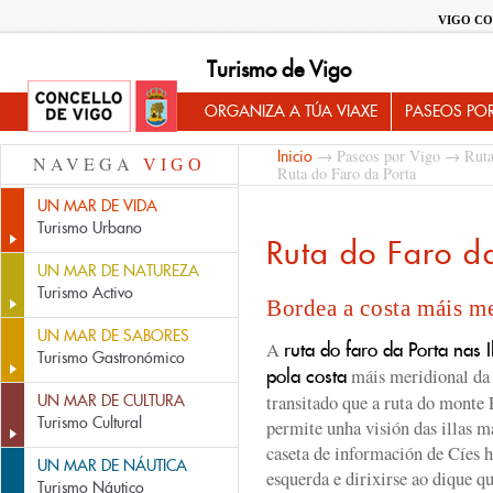
VIGO CO
Turismo de Vigo
ORGANIZA A TÚA VIAXE
PASEOS PO
→
Paseos por Vigo
→
Ruta
Inicio
NAVEGA
VIGO
Ruta do Faro da Porta
UN MAR DE VIDA
Turismo Urbano
Ruta do Faro d
UN MAR DE NATUREZA
Turismo Activo
Bordea a costa máis m
UN MAR DE SABORES
A
ruta do faro da Porta nas I
Turismo Gastronómico
máis meridional d
pola costa
transitado que a ruta do monte 
UN MAR DE CULTURA
Turismo Cultural
permite unha visión das illas m
caseta de información de Cíes 
UN MAR DE NÁUTICA
esquerda e dirixirse ao dique q
Turismo Náutico