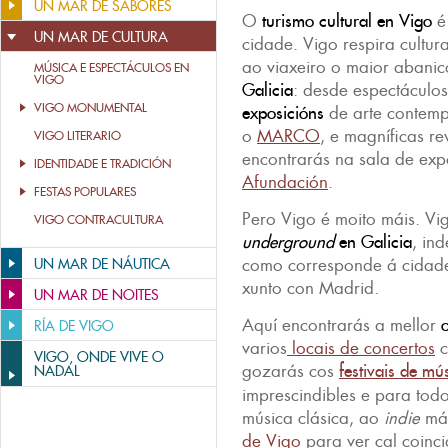
UN MAR DE SABORES
O
turismo cultural en Vigo
é 
UN MAR DE CULTURA
cidade. Vigo respira cultu
ao viaxeiro o maior abani
MÚSICA E ESPECTÁCULOS EN
VIGO
Galicia
: desde espectáculos
VIGO MONUMENTAL
exposicións
de arte contemp
o
MARCO
, e magníficas re
VIGO LITERARIO
encontrarás na sala de exp
IDENTIDADE E TRADICIÓN
Afundación
.
FESTAS POPULARES
Pero Vigo é moito máis. Vig
VIGO CONTRACULTURA
underground
en Galicia
, in
como corresponde á cidad
UN MAR DE NÁUTICA
xunto con Madrid.
UN MAR DE NOITES
Aquí encontrarás a mellor
o
RÍA DE VIGO
varios
locais de concertos
c
VIGO, ONDE VIVE O
gozarás cos
festivais de mú
NADAL
imprescindibles e para todo
música clásica, ao
indie
mái
de Vigo
para ver cal coinci