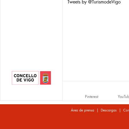
Tweets by @TurismodeVigo
Pinterest
YouTu
|
|
Área de prensa
Descargas
Con