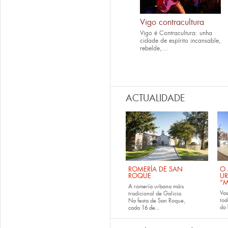
Vigo contracultura
Vigo é Contracultura: unha
cidade de espírito incansable,
rebelde,...
ACTUALIDADE
ROMERÍA DE SAN
O 
ROQUE
U
“M
A romería urbana máis
Va
tradicional de Galicia
tod
Na festa de San Roque,
do
cada
16 de...