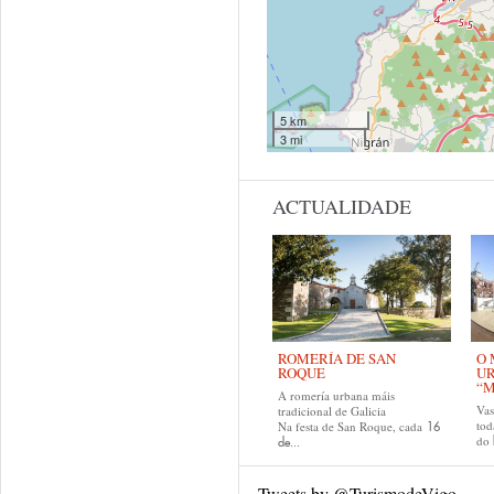
5 km
3 mi
ACTUALIDADE
ROMERÍA DE SAN
O 
ROQUE
U
“M
A romería urbana máis
Va
tradicional de Galicia
tod
Na festa de San Roque, cada
16
do
de...
Tweets by @TurismodeVigo