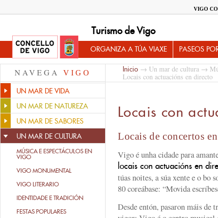
VIGO CO
Turismo de Vigo
ORGANIZA A TÚA VIAXE
PASEOS PO
→
Un mar de cultura
→
Mú
Inicio
NAVEGA
VIGO
Locais con actuacións en directo
UN MAR DE VIDA
UN MAR DE NATUREZA
Locais con actu
UN MAR DE SABORES
Locais de concertos e
UN MAR DE CULTURA
MÚSICA E ESPECTÁCULOS EN
Vigo é unha cidade para amante
VIGO
locais con actuacións en dir
VIGO MONUMENTAL
túas noites, a súa xente e o bo 
VIGO LITERARIO
80 coreábase: “Movida escríbes
IDENTIDADE E TRADICIÓN
Desde entón, pasaron máis de tr
FESTAS POPULARES
vigor: Vigo é o centro musical 