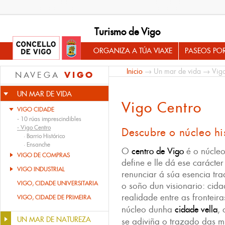
Turismo de Vigo
ORGANIZA A TÚA VIAXE
PASEOS PO
Inicio
→
Un mar de vida
→
Vig
VIGO
NAVEGA
UN MAR DE VIDA
Vigo Centro
VIGO CIDADE
-
10 rúas imprescindibles
-
Vigo Centro
Descubre o núcleo hi
·
Barrio Histórico
·
Ensanche
O
centro de Vigo
é o núcleo
VIGO DE COMPRAS
define e lle dá ese carácte
VIGO INDUSTRIAL
renunciar á súa esencia tra
VIGO, CIDADE UNIVERSITARIA
o soño dun visionario: cidad
realidade entre as fronteir
VIGO, CIDADE DE PRIMEIRA
núcleo dunha
cidade vella
,
UN MAR DE NATUREZA
se adiviña o trazado das m