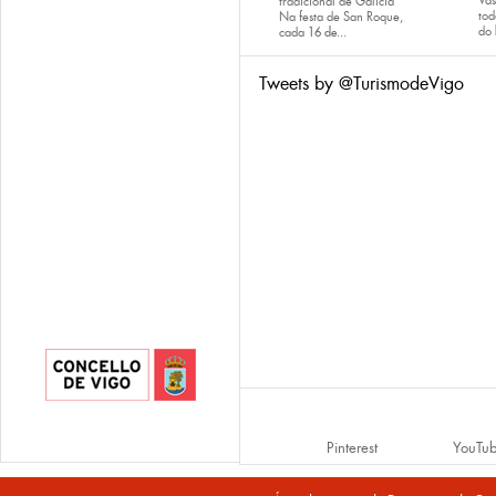
Va
tradicional de Galicia
tod
Na festa de San Roque,
do
cada
16 de...
Tweets by @TurismodeVigo
Pinterest
YouTu