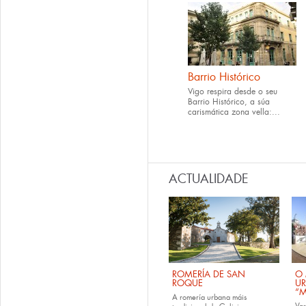
Barrio Histórico
Vigo respira desde o seu
Barrio Histórico, a súa
carismática zona vella:...
ACTUALIDADE
ROMERÍA DE SAN
O 
ROQUE
U
“M
A romería urbana máis