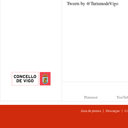
Tweets by @TurismodeVigo
Pinterest
YouTu
|
|
Área de prensa
Descargas
Co