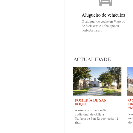
Alugueiro de vehículos
O aluguer de coche en Vigo ou
de bicicletas é unha opción
perfecta para...
ACTUALIDADE
ROMERÍA DE SAN
O 
ROQUE
U
“M
A romería urbana máis
Va
tradicional de Galicia
tod
Na festa de San Roque, cada
16
do
de...