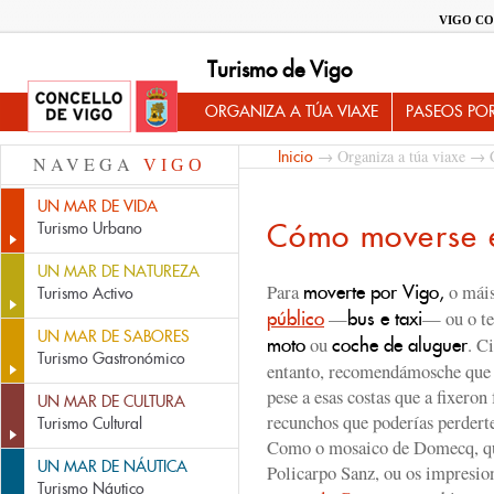
VIGO CO
Turismo de Vigo
ORGANIZA A TÚA VIAXE
PASEOS PO
→
Organiza a túa viaxe
→ C
Inicio
NAVEGA
VIGO
UN MAR DE VIDA
Cómo moverse 
Turismo Urbano
UN MAR DE NATUREZA
Para
o máis
moverte por Vigo,
Turismo Activo
—
— ou o te
público
bus e taxi
UN MAR DE SABORES
ou
. C
moto
coche de aluguer
Turismo Gastronómico
entanto, recomendámosche que 
pese a esas costas que a fixero
UN MAR DE CULTURA
recunchos que poderías perderte
Turismo Cultural
Como o mosaico de Domecq, qu
UN MAR DE NÁUTICA
Policarpo Sanz, ou os impresio
Turismo Náutico