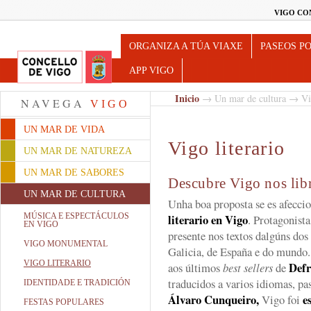
VIGO CO
Turismo de Vigo
ORGANIZA A TÚA VIAXE
PASEOS P
APP VIGO
Inicio
→
Un mar de cultura
→ Vig
NAVEGA
VIGO
UN MAR DE VIDA
Vigo literario
UN MAR DE NATUREZA
UN MAR DE SABORES
Descubre Vigo nos libr
UN MAR DE CULTURA
Unha boa proposta se es afeccio
MÚSICA E ESPECTÁCULOS
literario en Vigo
. Protagonista
EN VIGO
presente nos textos dalgúns dos
VIGO MONUMENTAL
Galicia, de España e do mundo.
VIGO LITERARIO
Def
aos últimos
best sellers
de
traducidos a varios idiomas, p
IDENTIDADE E TRADICIÓN
Álvaro Cunqueiro,
e
Vigo foi
FESTAS POPULARES