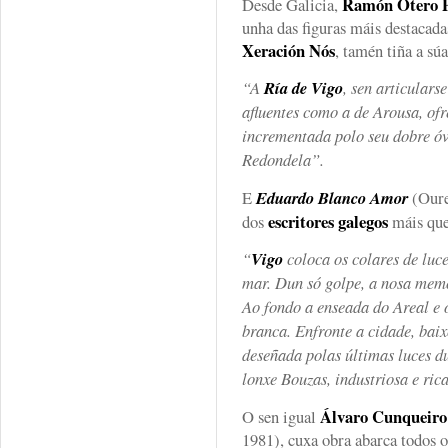
Ramón Otero P
Desde Galicia,
unha das figuras máis destacad
Xeración Nós
, tamén tiña a súa
“A
Ría de Vigo
, sen articulars
afluentes como a de Arousa, ofr
incrementada polo seu dobre óv
Redondela”.
E
Eduardo Blanco Amor
(Oure
escritores galegos
dos
máis quer
“
Vigo
coloca os colares de luce
mar. Dun só golpe, a nosa memo
Ao fondo a enseada do Areal e 
branca. Enfronte a cidade, baix
deseñada polas últimas luces d
lonxe Bouzas, industriosa e ric
Álvaro Cunqueiro
O sen igual
1981), cuxa obra abarca todos o