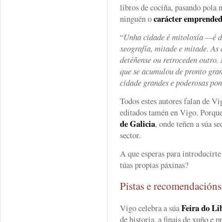
libros de cociña, pasando pola
carácter emprended
ninguén o
“
Unha cidade é mitoloxía —é di
xeografía, mitade e mitade. As 
detéñense ou retroceden outro.
que se acumulou de pronto gran 
cidade grandes e poderosas pon
Todos estes autores falan de Vi
editados tamén en Vigo. Porque
de Galicia
, onde teñen a súa s
sector.
A que esperas para introducirt
túas propias páxinas?
Pistas e recomendación
Feira do Li
Vigo celebra a súa
de historia, a finais de xuño e p