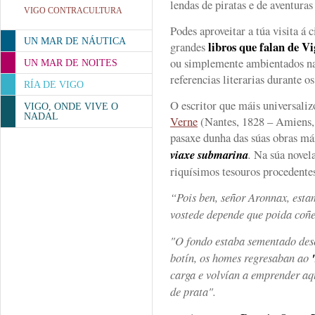
lendas de piratas e de aventuras 
VIGO CONTRACULTURA
Podes aproveitar a túa visita á 
UN MAR DE NÁUTICA
libros que falan de Vi
grandes
ou simplemente ambientados na 
UN MAR DE NOITES
referencias literarias durante os
RÍA DE VIGO
O escritor que máis universaliz
VIGO, ONDE VIVE O
NADAL
Verne
(Nantes, 1828 – Amiens, 
pasaxe dunha das súas obras má
viaxe submarina
.
Na súa novel
riquísimos tesouros procedente
“Pois ben, señor Aronnax, estam
vostede depende que poida coñ
"O fondo estaba sementado dese
botín, os homes regresaban ao
carga e volvían a emprender aq
de prata".