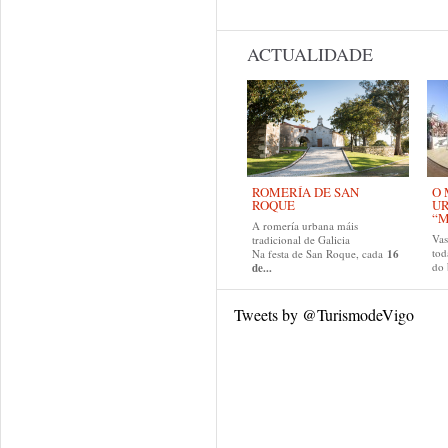
ACTUALIDADE
ROMERÍA DE SAN
O 
ROQUE
U
“M
A romería urbana máis
Va
tradicional de Galicia
tod
Na festa de San Roque, cada
16
do
de...
Tweets by @TurismodeVigo