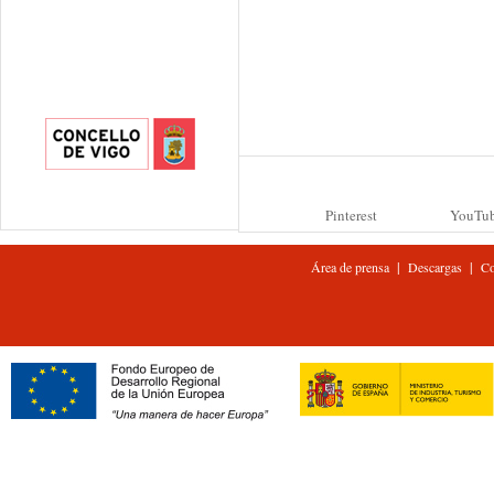
Pinterest
YouTu
|
|
Área de prensa
Descargas
Co