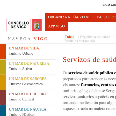
VIGO CO
Turismo de Vigo
ORGANIZA A TÚA VIAXE
PASEOS P
APP VIGO
Inicio
→
Organiza a túa viaxe
→
NAVEGA
VIGO
saúde e emerxencias
UN MAR DE VIDA
Turismo Urbano
Servizos de saú
UN MAR DE NATUREZA
Turismo Activo
servizos de saúde pública 
Os
preparados para atender as nece
UN MAR DE SABORES
farmacias, centros 
visitantes:
Turismo Gastronómico
sanitario galego chámase Sergas
UN MAR DE CULTURA
servizos sanitarios españois en 
Turismo Cultural
tomando medicación para algun
esquezas traela na maleta ou te
UN MAR DE NÁUTICA
Turismo Náutico