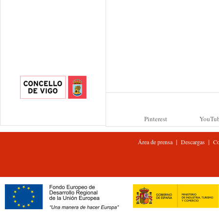
Pinterest
YouTu
|
|
Área de prensa
Descargas
Co