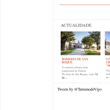
Páxinas
ACTUALIDADE
ROMERÍA DE SAN
O 
ROQUE
U
“M
A romería urbana máis
Va
tradicional de Galicia
tod
Na festa de San Roque, cada
16
do
de...
Tweets by @TurismodeVigo