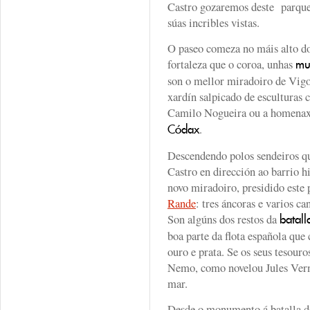
Castro gozaremos deste parque b
súas incribles vistas.
O paseo comeza no máis alto do
fortaleza que o coroa, unhas
mu
son o mellor miradoiro de Vigo 
xardín salpicado de escultura
Camilo Nogueira ou a homenax
.
Códax
Descendendo polos sendeiros qu
Castro en dirección ao barrio 
novo miradoiro, presidido este
Rande
: tres áncoras e varios c
Son algúns dos restos da
batal
boa parte da flota española qu
ouro e prata. Se os seus tesour
Nemo, como novelou Jules Verne
mar.
Desde o monumento á batalla de