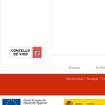
Pinterest
YouTu
|
|
Área de prensa
Descargas
Co