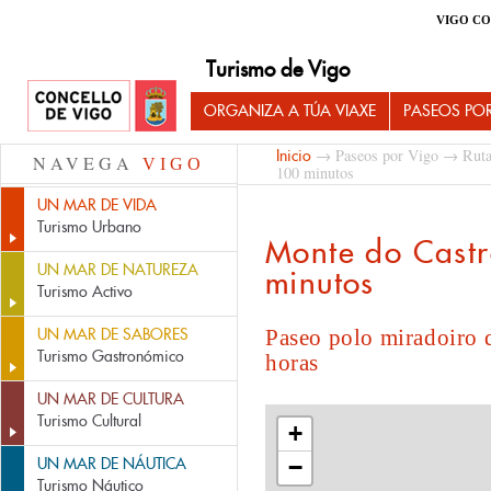
VIGO CO
Turismo de Vigo
ORGANIZA A TÚA VIAXE
PASEOS PO
→
Paseos por Vigo
→
Ruta
Inicio
NAVEGA
VIGO
100 minutos
UN MAR DE VIDA
Turismo Urbano
Monte do Cast
UN MAR DE NATUREZA
minutos
Turismo Activo
UN MAR DE SABORES
Paseo polo miradoiro 
Turismo Gastronómico
horas
UN MAR DE CULTURA
Turismo Cultural
+
UN MAR DE NÁUTICA
−
Turismo Náutico