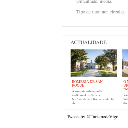
Dificultade: media.
Tipo de ruta: non circular.
ACTUALIDADE
ROMERÍA DE SAN
O 
ROQUE
U
“M
A romería urbana máis
Va
tradicional de Galicia
tod
Na festa de San Roque, cada
16
do
de...
Tweets by @TurismodeVigo