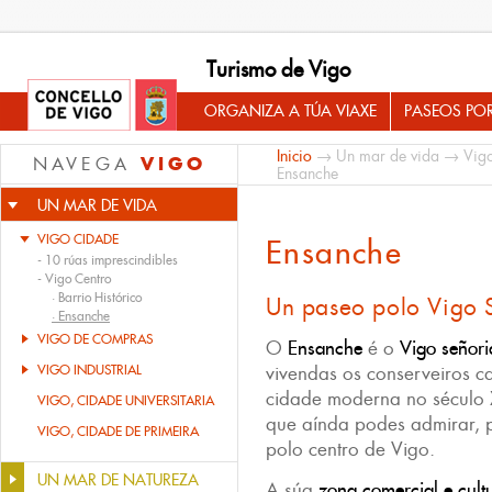
Turismo de Vigo
ORGANIZA A TÚA VIAXE
PASEOS PO
Inicio
→
Un mar de vida
→
Vig
VIGO
NAVEGA
Ensanche
UN MAR DE VIDA
VIGO CIDADE
Ensanche
-
10 rúas imprescindibles
-
Vigo Centro
·
Barrio Histórico
Un paseo polo Vigo 
·
Ensanche
VIGO DE COMPRAS
O
Ensanche
é o
Vigo señori
VIGO INDUSTRIAL
vivendas os conserveiros c
cidade moderna no século X
VIGO, CIDADE UNIVERSITARIA
que aínda podes admirar, 
VIGO, CIDADE DE PRIMEIRA
polo centro de Vigo.
UN MAR DE NATUREZA
A súa
zona comercial e cult