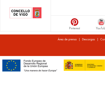
Pinterest
YouTu
|
|
Área de prensa
Descargas
Con