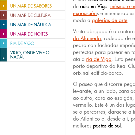
de
ocio en Vigo
:
música e e
UN MAR DE SABORES
exposición
s e innumerables
UN MAR DE CULTURA
moda a
galerías de arte
.
UN MAR DE NÁUTICA
Visita obrigada é o contor
UN MAR DE NOITES
da Alameda
, rodeado de e
RÍA DE VIGO
pedra con fachadas impoñe
perfectas para pasear en f
VIGO, ONDE VIVE O
NADAL
ata a
ría de Vigo
. Esta pen
porto deportivo do Real Cl
orixinal edificio-barco.
O paseo que discorre pega
levarate, a un lado, cara 
ao outro, cara ao espigón,
vermello. Este é un dos lug
se o percorres, darache a 
do Atlántico e, desde alí,
mellores
postas de sol
.