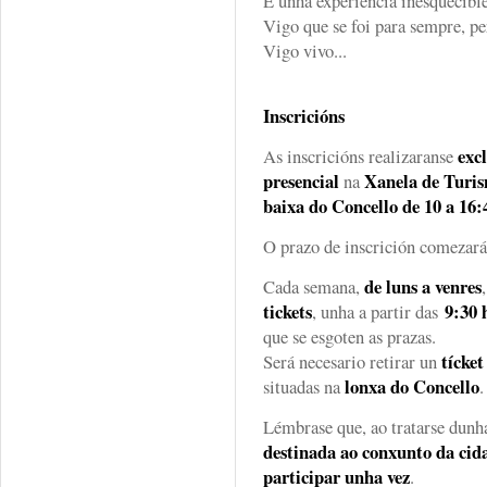
É unha experiencia inesquecible
Vigo que se foi para sempre, p
Vigo vivo...
Inscricións
exc
As inscricións realizaranse
presencial
Xanela de Turi
na
baixa do Concello de 10 a 16:
O prazo de inscrición comezar
de luns a venres
Cada semana,
tickets
9:30 
, unha a partir das
que se esgoten as prazas.
tícke
Será necesario retirar un
lonxa do Concello
situadas na
.
Lémbrase que, ao tratarse dun
destinada ao conxunto da cid
participar unha vez
.