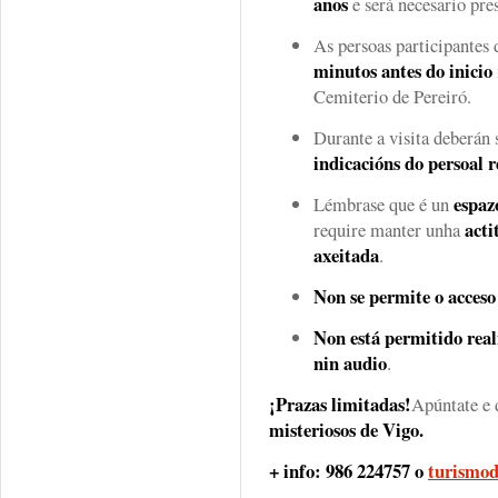
anos
e será necesario pre
As persoas participantes
minutos antes do inicio
Cemiterio de Pereiró.
Durante a visita deberán
indicacións do persoal 
espaz
Lémbrase que é un
acti
require manter unha
axeitada
.
Non se permite o acceso
Non está permitido real
nin audio
.
¡Prazas limitadas!
Apúntate e
misteriosos de Vigo.
+ info: 986 224757 o
turismod