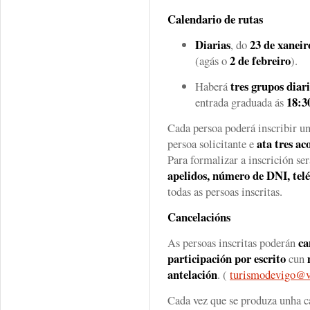
Calendario de rutas
Diarias
23 de xaneir
, do
2 de febreiro
(agás o
).
tres grupos diar
Haberá
18:3
entrada graduada ás
Cada persoa poderá inscribir u
ata tres a
persoa solicitante e
Para formalizar a inscrición se
apelidos, número de DNI, telé
todas as persoas inscritas.
Cancelacións
ca
As persoas inscritas poderán
participación por escrito
cun
antelación
. (
turismodevigo@v
Cada vez que se produza unha c