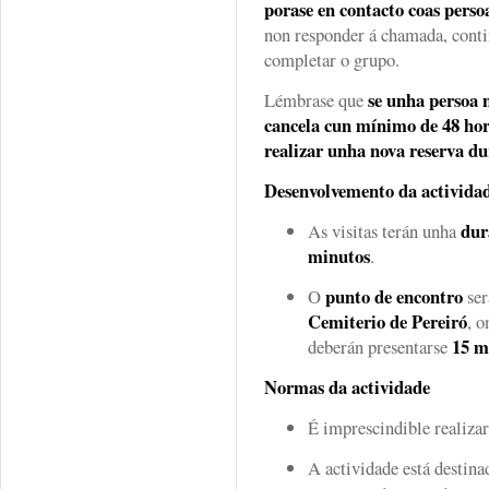
porase en contacto coas persoa
non responder á chamada, conti
completar o grupo.
se unha persoa n
Lémbrase que
cancela cun mínimo de 48 hor
realizar unha nova reserva du
Desenvolvemento da activida
dur
As visitas terán unha
minutos
.
punto de encontro
O
ser
Cemiterio de Pereiró
, o
15 m
deberán presentarse
Normas da actividade
É imprescindible realiza
A actividade está destina