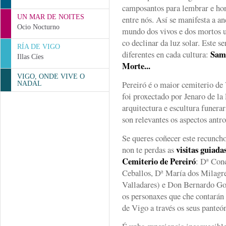
camposantos para lembrar e hon
UN MAR DE NOITES
entre nós. Así se manifesta a an
Ocio Nocturno
mundo dos vivos e dos mortos un
co declinar da luz solar. Este 
RÍA DE VIGO
Sama
diferentes en cada cultura:
Illas Cíes
Morte...
VIGO, ONDE VIVE O
Pereiró é o maior cemiterio de
NADAL
foi proxectado por Jenaro de la 
arquitectura e escultura funera
son relevantes os aspectos antr
Se queres coñecer este recuncho
visitas guiada
non te perdas as
Cemiterio de Pereiró
: Dª Con
Ceballos, Dª María dos Milagr
Valladares) e Don Bernardo Go
os personaxes que che contarán 
de Vigo a través os seus pante