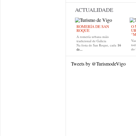
ACTUALIDADE
ROMERÍA DE SAN
O 
ROQUE
U
“M
A romería urbana máis
Va
tradicional de Galicia
tod
Na festa de San Roque, cada
16
do
de...
Tweets by @TurismodeVigo