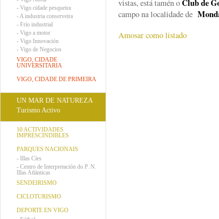
Club de Go
vistas, está tamén o
-
Vigo cidade pesqueira
Monda
campo na localidade de
-
A industria conserveira
-
Frío industrial
-
Vigo a motor
Amosar como listado
-
Vigo Innovación
-
Vigo de Negocios
VIGO, CIDADE
UNIVERSITARIA
VIGO, CIDADE DE PRIMEIRA
UN MAR DE NATUREZA
Turismo Activo
10 ACTIVIDADES
IMPRESCINDIBLES
PARQUES NACIONAIS
-
Illas Cíes
-
Centro de Interpretación do P. N.
Illas Atlánticas
SENDEIRISMO
CICLOTURISMO
DEPORTE EN VIGO