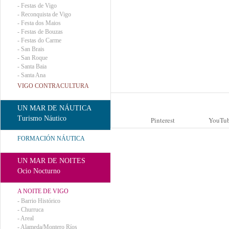
-
Festas de Vigo
-
Reconquista de Vigo
-
Festa dos Maios
-
Festas de Bouzas
-
Festas do Carme
-
San Brais
-
San Roque
-
Santa Baia
-
Santa Ana
VIGO CONTRACULTURA
UN MAR DE NÁUTICA
Turismo Náutico
Pinterest
YouTu
FORMACIÓN NÁUTICA
UN MAR DE NOITES
Ocio Nocturno
A NOITE DE VIGO
-
Barrio Histórico
-
Churruca
-
Areal
-
Alameda/Montero Ríos