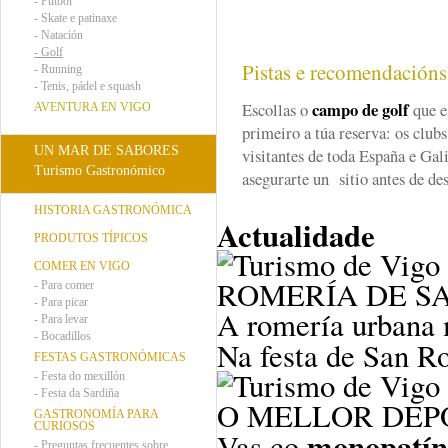
-
Fútbol
-
Skate e patinaxe
-
Natación
-
Golf
Pistas e recomendación
-
Running
-
Tenis, pádel e squash
campo de golf
Escollas o
que e
AVENTURA EN VIGO
primeiro a túa reserva: os club
UN MAR DE SABORES
visitantes de toda España e Gal
Turismo Gastronómico
asegurarte un sitio antes de de
HISTORIA GASTRONÓMICA
Actualidade
PRODUTOS TÍPICOS
COMER EN VIGO
ROMERÍA DE S
-
Para comer
-
Para picar
A romería urbana m
-
Para levar
-
Bocadillos
Na festa de San R
FESTAS GASTRONÓMICAS
-
Festa do mexillón
-
Festa da Sardiña
O MELLOR DEP
GASTRONOMÍA PARA
CURIOSOS
monopatín
Vas co
-
Preguntas frecuentes sobre