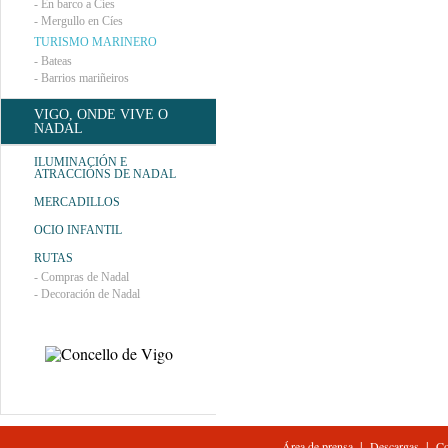
-
En barco a Cíes
-
Mergullo en Cíes
TURISMO MARINERO
-
Bateas
-
Barrios mariñeiros
VIGO, ONDE VIVE O
NADAL
ILUMINACIÓN E
ATRACCIÓNS DE NADAL
MERCADILLOS
OCIO INFANTIL
RUTAS
-
Compras de Nadal
-
Decoración de Nadal
|
|
Área de prensa
Descargas
Co