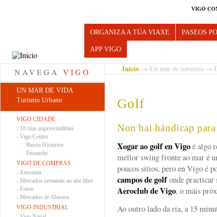
VIGO CO
Turismo de Vigo
ORGANIZA A TÚA VIAXE
PASEOS P
APP VIGO
Inicio
→
Un mar de natureza
→
NAVEGA
VIGO
UN MAR DE VIDA
Golf
Turismo Urbano
VIGO CIDADE
Non hai hándicap para
-
10 rúas imprescindibles
-
Vigo Centro
Xogar ao golf en Vigo
é algo r
·
Barrio Histórico
·
Ensanche
mellor swing fronte ao mar é un
VIGO DE COMPRAS
poucos sitios, pero en Vigo é p
-
Artesanía
campos de golf
onde practicar
-
Mercados semanais ao aire libre
Aeroclub de Vigo
, o máis pró
-
Feiras
-
Mercados de Abastos
Ao outro lado da ría, a 15 minu
VIGO INDUSTRIAL
-
Vigo Naval