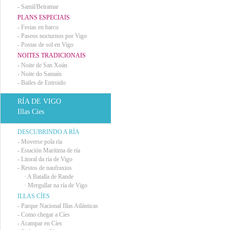
-
Samil/Beiramar
PLANS ESPECIAIS
-
Festas en barco
-
Paseos nocturnos por Vigo
-
Postas de sol en Vigo
NOITES TRADICIONAIS
-
Noite de San Xoán
-
Noite do Samaín
-
Bailes de Entroido
RÍA DE VIGO
Illas Cíes
DESCUBRINDO A RÍA
-
Moverse pola ría
-
Estación Marítima de ría
-
Litoral da ría de Vigo
-
Restos de naufraxios
·
A Batalla de Rande
·
Mergullar na ría de Vigo
ILLAS CÍES
-
Parque Nacional Illas Atlánticas
-
Como chegar a Cíes
-
Acampar en Cíes