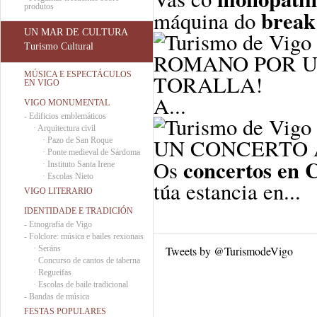
produtos
break
máquina do
UN MAR DE CULTURA
Turismo Cultural
ROMANO POR UN
MÚSICA E ESPECTÁCULOS
TORALLA!
EN VIGO
A...
VIGO MONUMENTAL
-
Edificios emblemáticos
·
Arquitectura civil
UN CONCERTO 
·
Pazo de San Roque
·
Ponte medieval de Sárdoma
concertos en C
Os
·
Instituto Santa Irene
·
Escolas Nieto
túa estancia en...
VIGO LITERARIO
IDENTIDADE E TRADICIÓN
-
Etnografía de Vigo
-
Folclore: música e bailes rexionais
·
Seráns
Tweets by @TurismodeVigo
·
Concurso de cantos de taberna
·
Regueifas
·
Escolas de baile tradicional
-
Bandas de música
FESTAS POPULARES