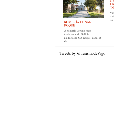
O 
U
“M
Va
tod
do
ROMERÍA DE SAN
ROQUE
A romería urbana máis
tradicional de Galicia
Na festa de San Roque, cada
16
de...
Tweets by @TurismodeVigo