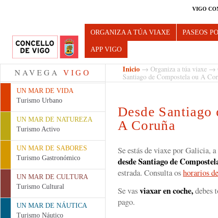
VIGO CO
Turismo de Vigo
ORGANIZA A TÚA VIAXE
PASEOS P
APP VIGO
Inicio
→
Organiza a túa viaxe
→
NAVEGA
VIGO
Santiago de Compostela ou A Co
UN MAR DE VIDA
Turismo Urbano
Desde Santiago
UN MAR DE NATUREZA
A Coruña
Turismo Activo
UN MAR DE SABORES
Se estás de viaxe por Galicia, 
Turismo Gastronómico
desde Santiago de Compostel
estrada. Consulta os
horarios de
UN MAR DE CULTURA
Turismo Cultural
viaxar en coche,
Se vas
debes 
pago.
UN MAR DE NÁUTICA
Turismo Náutico