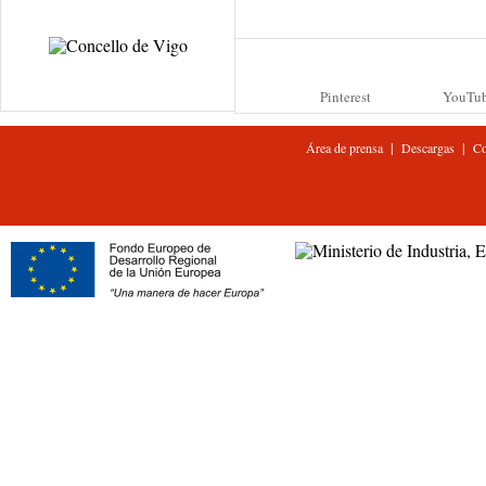
Pinterest
YouTu
|
|
Área de prensa
Descargas
Co