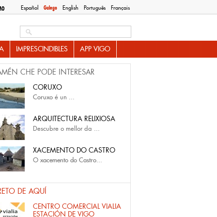
Español
Galego
English
Português
Français
MO
Search this site
A
IMPRESCINDIBLES
APP VIGO
AMÉN CHE PODE INTERESAR
CORUXO
Coruxo
é un
...
ARQUITECTURA RELIXIOSA
Descubre o mellor da
...
XACEMENTO DO CASTRO
O
xacemento do Castro...
RETO DE AQUÍ
CENTRO COMERCIAL VIALIA
ESTACIÓN DE VIGO