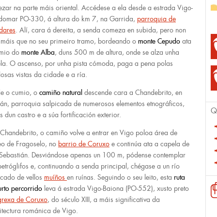
zar na parte máis oriental. Accédese a ela desde a estrada Vigo-
omar PO-330, á altura do km 7, na Garrida,
parroquia de
dares
. Alí, cara á dereita, a senda comeza en subida, pero non
 máis que no seu primeiro tramo, bordeando o
monte Cepudo
ata
umio do
monte Alba
, duns 500 m de altura, onde se alza unha
la. O ascenso, por unha pista cómoda, paga a pena polas
losas vistas da cidade e a ría.
e o cumio, o
camiño natural
descende cara a Chandebrito, en
án, parroquia salpicada de numerosos elementos etnográficos,
Q
s dun castro e a súa fortificación exterior.
 Chandebrito, o camiño volve a entrar en Vigo poloa área de
eo de Fragoselo, no
barrio de Coruxo
e continúa ata a capela de
Sebastián. Desviándose apenas un 100 m, pódense contemplar
petróglifos e, continuando a senda principal, chégase a un río
icado de vellos
muíños
en ruínas. Seguindo o seu leito, esta
ruta
urto percorrido
leva á estrada Vigo-Baiona (PO-552), xusto preto
grexa de Coruxo
, do século XIII, a máis significativa da
itectura románica de Vigo.