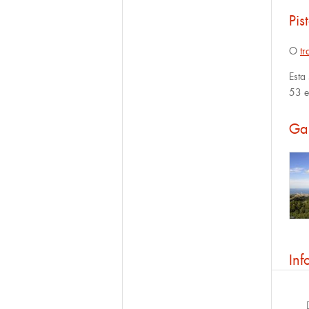
Pis
O
tr
Esta
53 e
Gal
Inf