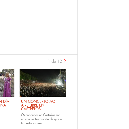
1 de 12
›
 DÍA
UN CONCERTO AO
ANA
AIRE LIBRE EN
CASTRELOS
Os
concertos en Castrelos
son
únicos: se tes a sorte de que a
túa estancia en...