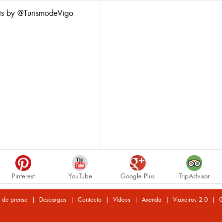
ts by @TurismodeVigo
Pinterest
YouTube
Google Plus
TripAdvisor
|
|
|
|
|
|
 de prensa
Descargas
Contacto
Vídeos
Axenda
Viaxeiros 2.0