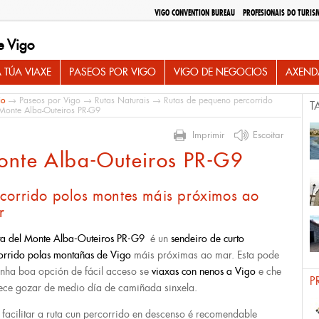
VIGO CONVENTION BUREAU
PROFESIONAIS DO TURIS
e Vigo
 TÚA VIAXE
PASEOS POR VIGO
VIGO DE NEGOCIOS
AXEND
io
→
Paseos por Vigo
→
Rutas Naturais
→
Rutas de pequeno percorrido
T
onte Alba-Outeiros PR-G9
Imprimir
Escoitar
onte Alba-Outeiros PR-G9
rcorrido polos montes máis próximos ao
r
ta del Monte Alba-Outeiros PR-G9
é un
sendeiro de curto
orrido polas montañas de Vigo
máis próximas ao mar. Esta pode
unha boa opción de fácil acceso se
viaxas con nenos a Vigo
e che
P
ece gozar de medio día de camiñada sinxela.
 facilitar a ruta cun percorrido en descenso é recomendable