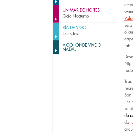
empe
UN MAR DE NOITES
Gond
Ocio Nocturno
Vala
será
RÍA DE VIGO
o c
Illas Cíes
cape
VIGO, ONDE VIVE O
fabu
NADAL
Desd
Nigr
resto
Tras
recr
San 
uns 
salp
de c
da
i
arqu