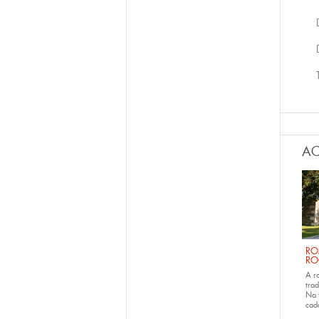
AC
RO
RO
A r
trad
Na 
ca