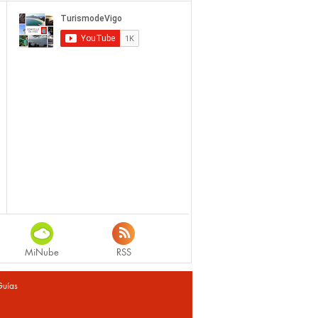
MiNube
RSS
Guías