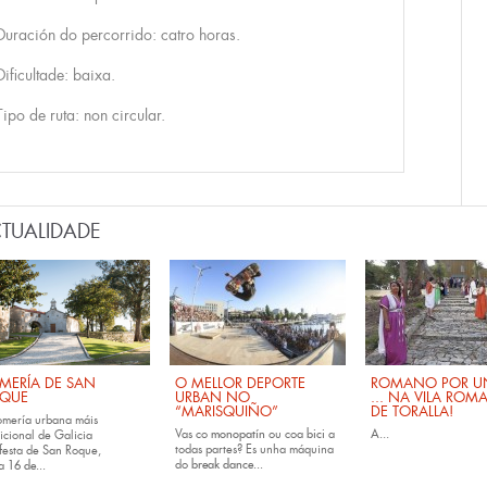
Duración do percorrido: catro horas.
Dificultade: baixa.
Tipo de ruta: non circular.
TUALIDADE
MERÍA DE SAN
O MELLOR DEPORTE
ROMANO POR UN
QUE
URBAN NO
... NA VILA ROM
“MARISQUIÑO”
DE TORALLA!
omería urbana máis
Vas co
monopatín
ou coa
bici
a
A...
icional de Galicia
todas partes? Es unha máquina
festa de San Roque,
do
break dance...
da
16 de...