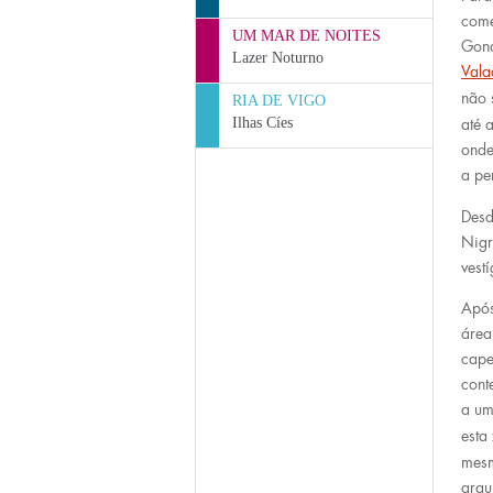
come
UM MAR DE NOITES
Gond
Lazer Noturno
Vala
não 
RIA DE VIGO
Ilhas Cíes
até 
onde
a pe
Desd
Nigr
vest
Após
área
cape
cont
a um
esta
mes
arqu