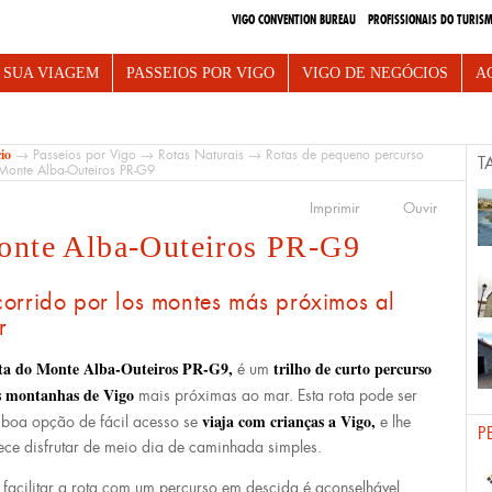
VIGO CONVENTION BUREAU
PROFISSIONAIS DO TURIS
e Vigo
 SUA VIAGEM
PASSEIOS POR VIGO
VIGO DE NEGÓCIOS
A
cio
→
Passeios por Vigo
→
Rotas Naturais
→
Rotas de pequeno percurso
T
onte Alba-Outeiros PR-G9
Imprimir
Ouvir
nte Alba-Outeiros PR-G9
corrido por los montes más próximos al
r
ta do Monte Alba-Outeiros PR-G9,
trilho de curto percurso
é um
s montanhas de Vigo
mais próximas ao mar. Esta rota pode ser
viaja com crianças a Vigo,
boa opção de fácil acesso se
e lhe
P
ece disfrutar de meio dia de caminhada simples.
 facilitar a rota com um percurso em descida é aconselhável