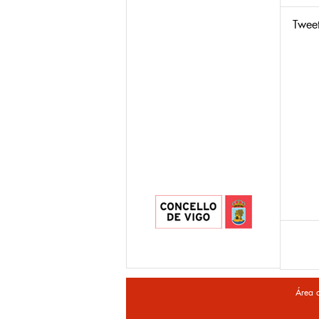
Twee
Área 