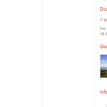
Di
O
tr
Esta
GR-5
Ga
Inf