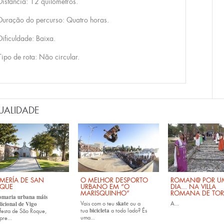
Distância: 12 quilómetros.
Duração do percurso: Quatro horas.
Dificuldade: Baixa.
Tipo de rota: Não circular.
UALIDADE
MERÍA DE SAN
O MELHOR DESPORTO
ROMAN@ POR U
QUE
URBANO EM “O
DIA... NA VILLA
MARISQUINHO”
ROMANA DE TOR
omaria urbana máis
skate
dicional de Vigo
Vais com o teu
ou a
A...
bicicleta
tua
a todo lado? És
festa de São Roque,
uma...
pre...