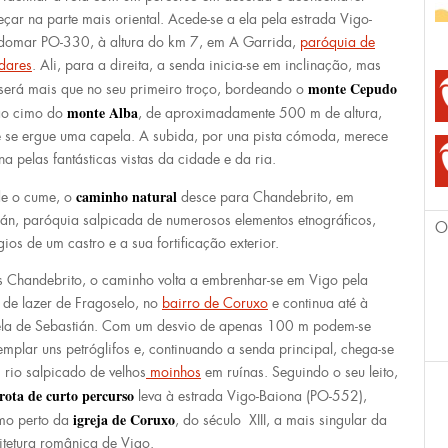
çar na parte mais oriental. Acede-se a ela pela estrada Vigo-
omar PO-330, à altura do km 7, em A Garrida,
paróquia de
dares
. Ali, para a direita, a senda inicia-se em inclinação, mas
monte Cepudo
será mais que no seu primeiro troço, bordeando o
monte Alba
ao cimo do
, de aproximadamente 500 m de altura,
 se ergue uma capela. A subida, por una pista cómoda, merece
na pelas fantásticas vistas da cidade e da ria.
caminho natural
e o cume, o
desce para Chandebrito, em
án, paróquia salpicada de numerosos elementos etnográficos,
O
ígios de um castro e a sua fortificação exterior.
 Chandebrito, o caminho volta a embrenhar-se em Vigo pela
 de lazer de Fragoselo, no
bairro de Coruxo
e continua até à
la de Sebastián. Com um desvio de apenas 100 m podem-se
emplar uns petróglifos e, continuando a senda principal, chega-se
 rio salpicado de velhos
moinhos
em ruínas. Seguindo o seu leito,
rota de curto percurso
leva à estrada Vigo-Baiona (PO-552),
igreja de Coruxo
mo perto da
, do século XIII, a mais singular da
itetura românica de Vigo.