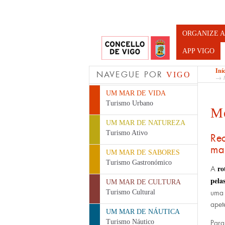
Turismo d
ORGANIZE A
APP VIGO
Iní
NAVEGUE POR
VIGO
→ M
UM MAR DE VIDA
Turismo Urbano
Mo
UM MAR DE NATUREZA
Turismo Ativo
Re
ma
UM MAR DE SABORES
Turismo Gastronómico
ro
A
pela
UM MAR DE CULTURA
Turismo Cultural
uma 
apet
UM MAR DE NÁUTICA
Turismo Náutico
Para