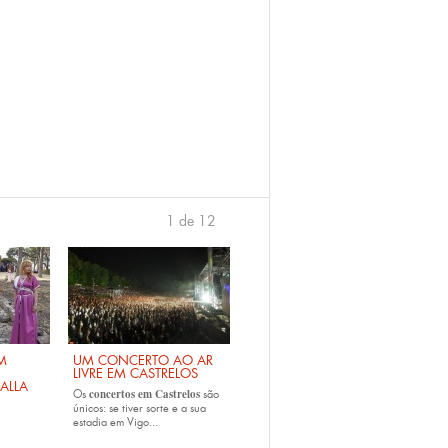
1 de 12
›
M
UM CONCERTO AO AR
LIVRE EM CASTRELOS
ALLA
concertos em Castrelos
Os
são
únicos: se tiver sorte e a sua
estadia em Vigo...