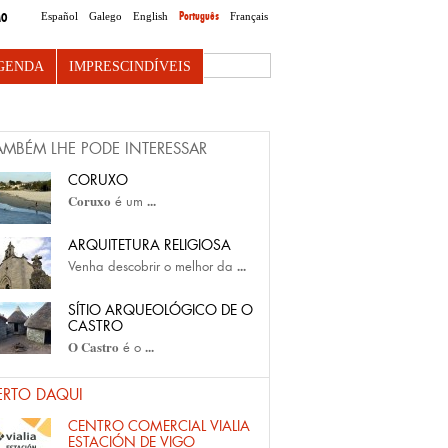
Português
Español
Galego
English
Français
MO
Search this site
GENDA
IMPRESCINDÍVEIS
AMBÉM LHE PODE INTERESSAR
CORUXO
Coruxo
...
é um
ARQUITETURA RELIGIOSA
...
Venha descobrir o melhor da
SÍTIO ARQUEOLÓGICO DE O
CASTRO
O Castro
...
é o
ERTO DAQUI
CENTRO COMERCIAL VIALIA
ESTACIÓN DE VIGO