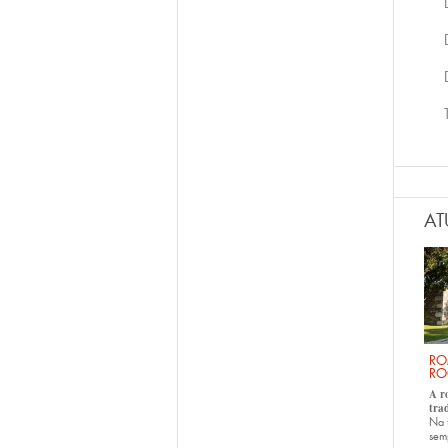
AT
RO
RO
A r
tra
Na 
sem