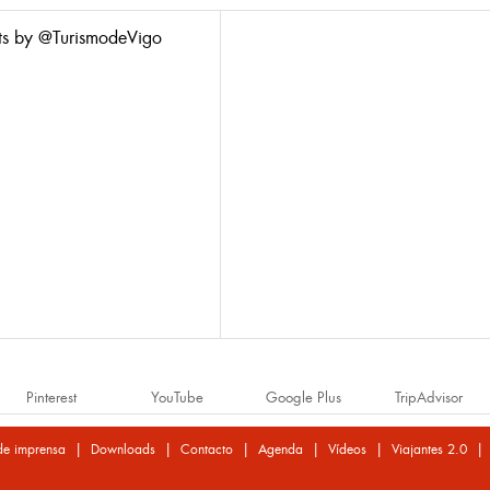
ts by @TurismodeVigo
Pinterest
YouTube
Google Plus
TripAdvisor
|
|
|
|
|
de imprensa
Downloads
Contacto
Agenda
Vídeos
Viajantes 2.0