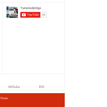
MiNube
RSS
|
Guias