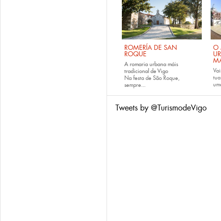
ROMERÍA DE SAN
O 
ROQUE
U
M
A romaria urbana máis
Vai
tradicional de Vigo
tu
Na festa de São Roque,
uma
sempre...
Tweets by @TurismodeVigo