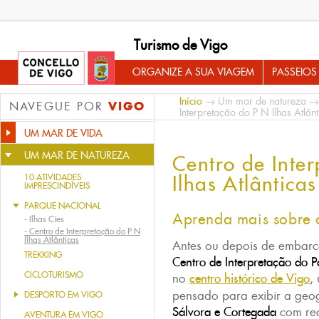
Turismo de Vigo
ORGANIZE A SUA VIAGEM
PASSEIOS
Início
→
Um mar de natureza
VIGO
NAVEGUE POR
Interpretação do P N Ilhas Atlân
UM MAR DE VIDA
UM MAR DE NATUREZA
Centro de Inte
Ilhas Atlânticas
10 ATIVIDADES
IMPRESCINDÍVEIS
PARQUE NACIONAL
Aprenda mais sobre a
-
Ilhas Cíes
-
Centro de Interpretação do P N
Ilhas Atlânticas
Antes ou depois de embar
TREKKING
Centro de Interpretação do P
CICLOTURISMO
no
centro histórico de Vigo
,
pensado para exibir a geo
DESPORTO EM VIGO
Sálvora e Cortegada
com rec
AVENTURA EM VIGO