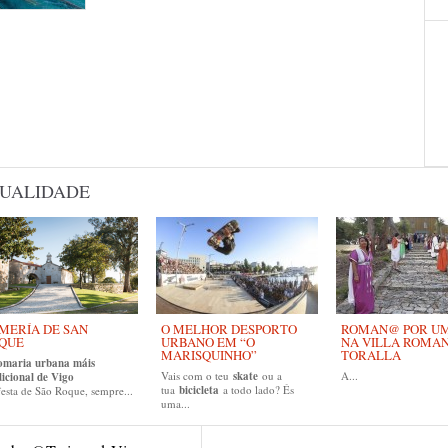
UALIDADE
MERÍA DE SAN
O MELHOR DESPORTO
ROMAN@ POR UM 
QUE
URBANO EM “O
NA VILLA ROMA
MARISQUINHO”
TORALLA
omaria urbana máis
Vais com o teu
skate
ou a
A...
dicional de Vigo
tua
bicicleta
a todo lado? És
esta de São Roque, sempre...
uma...