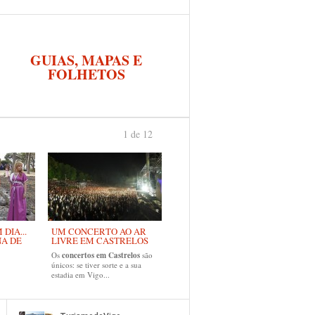
GUIAS, MAPAS E
FOLHETOS
1 de 12
›
DIA...
UM CONCERTO AO AR
NA DE
LIVRE EM CASTRELOS
Os
concertos em Castrelos
são
únicos: se tiver sorte e a sua
estadia em Vigo...