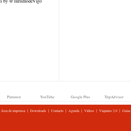
ts by @TurismodeVigo
Pinterest
YouTube
Google Plus
TripAdvisor
|
|
|
|
|
|
Área de imprensa
Downloads
Contacto
Agenda
Vídeos
Viajantes 2.0
Guias