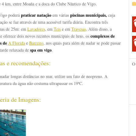
e 4 km, entre Moaña e a doca do Clube Náutico de Vigo.
praticar natação
piscinas municipais,
igo poderá
em várias
cuja
zação se faz através de uma acessível tarifa diária. Encontra três
inas de 25m: em
Lavadores
, em
Teis
e em
Travesas
. Além disso, a
complexos de
e oferece dois novos recintos municipais de luxo, os
s de
A Florida
e
Barreiro
, nos quais para além de nadar se pode passar
spa em vigo
tarde relaxada de
.
as e recomendações:
O
nadar longas distâncias no mar, utilize um fato de neopreno. A
eratura da água não costuma ultrapassar os 19ªC.
eria de Imagens: