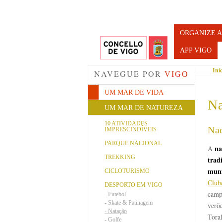
Turismo d
ORGANIZE A
APP VIGO
Iní
NAVEGUE POR
VIGO
UM MAR DE VIDA
Na
UM MAR DE NATUREZA
10 ATIVIDADES
Nad
IMPRESCINDÍVEIS
PARQUE NACIONAL
na
A
TREKKING
trad
muni
CICLOTURISMO
Club
DESPORTO EM VIGO
camp
-
Futebol
-
Skate & Patinagem
verõ
-
Natação
Tora
-
Golfe