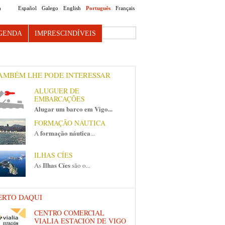
Español
Galego
English
Português
Français
O
Search this site
GENDA
IMPRESCINDÍVEIS
AMBÉM LHE PODE INTERESSAR
ALUGUER DE
EMBARCAÇÕES
Alugar um barco em Vigo...
FORMAÇÃO NÁUTICA
formação náutica
A
...
ILHAS CÍES
Ilhas Cíes
As
são o...
ERTO DAQUI
CENTRO COMERCIAL
VIALIA ESTACIÓN DE VIGO