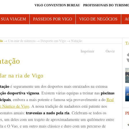
VIGO CONVENTION BUREAU
PROFISSIONAIS DO TURISM
e Vigo
 SUA VIAGEM
PASSEIOS POR VIGO
VIGO DE NEGÓCIOS
A
cio
→
Um mar de natureza
→
Desporto em Vigo
→ Natação
T
Imprimir
Ouvir
tação
ar na ria de Vigo
tação
é seguramente um dos desportos mais enraizados na extensa
ição desportiva viguesa
piscinas
. Existem várias equipas a treinar nas
cipais
, embora a mais potente e famosa seja provavelmente a do
Real
e Náutico de Vigo
. A nossa tradição de nadadores está patente nos
travessias a nado pela ria
eonatos anuais:
. Celebram-se todos os
P
es, um deles com um trajeto de aproximadamente um quilómetro entre
lla e O Vao, e um outro mais clássico e duro com um percurso de