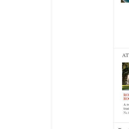
AT
RO
RO
A r
tra
Na f