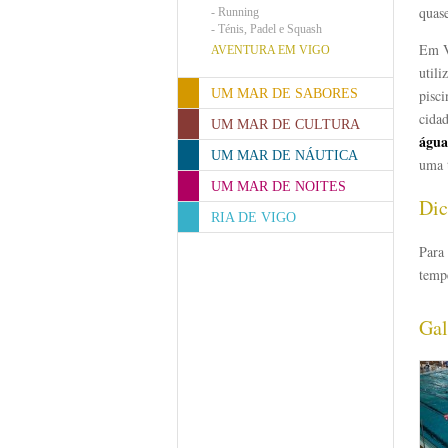
quas
-
Running
-
Ténis, Padel e Squash
Em V
AVENTURA EM VIGO
utili
UM MAR DE SABORES
pisc
cidad
UM MAR DE CULTURA
água
UM MAR DE NÁUTICA
uma 
UM MAR DE NOITES
Dic
RIA DE VIGO
Para 
temp
Gal