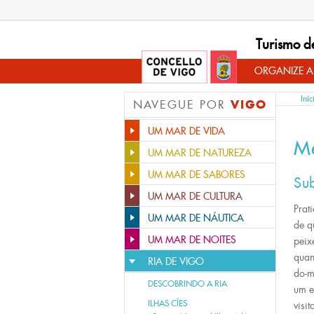
Turismo d
ORGANIZE A
Iníc
VIGO
NAVEGUE POR
UM MAR DE VIDA
M
UM MAR DE NATUREZA
UM MAR DE SABORES
Su
UM MAR DE CULTURA
Prat
UM MAR DE NÁUTICA
de q
UM MAR DE NOITES
peix
quan
RIA DE VIGO
do-m
DESCOBRINDO A RIA
um e
ILHAS CÍES
visi