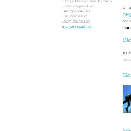
-
Parque Nacional Ilhas Atlânticas
-
Como chegar a Cíes
Uma 
-
Acampar em Cíes
mer
-
De barco a Cíes
segu
-
Mergulho em Cíes
TURISMO MARÍTIMO
mar
Di
As á
esco
Ga
Inf