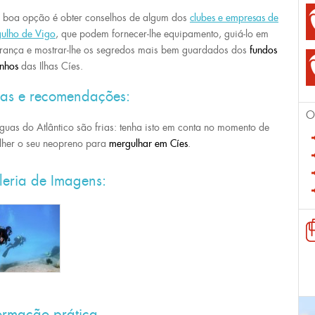
boa opção é obter conselhos de algum dos
clubes e empresas de
gulho
de Vigo
, que podem fornecer-lhe equipamento, guiá-lo em
rança e mostrar-lhe os segredos mais bem guardados dos
fundos
inhos
das Ilhas Cíes.
cas e recomendações:
O
guas do Atlântico são frias: tenha isto em conta no momento de
lher o seu neopreno para
mergulhar em Cíes
.
leria de Imagens:
ormação prática