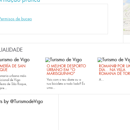
Permisos de buceo
UALIDADE
MERÍA DE SAN
O MELHOR DESPORTO
ROMAN@ POR U
QUE
URBANO EM “O
DIA... NA VILLA
MARISQUINHO”
ROMANA DE TOR
omaria urbana máis
Vais com o teu
skate
ou a
A...
icional de Vigo
tua
bicicleta
a todo lado? És
festa de São Roque,
uma...
pre...
ts by @TurismodeVigo