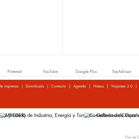
Pinterest
YouTube
Google Plus
TripAdvisor
|
|
|
|
|
de imprensa
Downloads
Contacto
Agenda
Vídeos
Viajantes 2.0
Plan de C