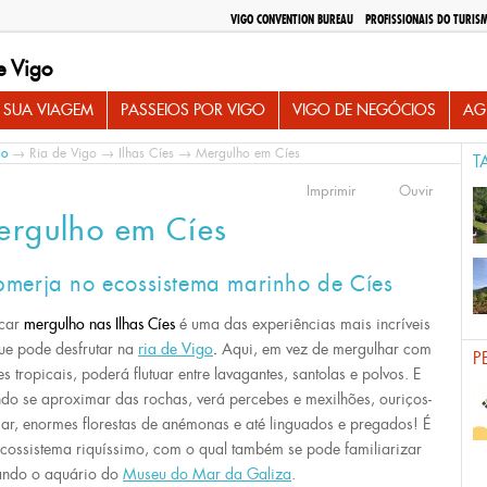
VIGO CONVENTION BUREAU
PROFISSIONAIS DO TURIS
e Vigo
 SUA VIAGEM
PASSEIOS POR VIGO
VIGO DE NEGÓCIOS
AG
io
→
Ria de Vigo
→
Ilhas Cíes
→ Mergulho em Cíes
T
Imprimir
Ouvir
ergulho em Cíes
bmerja no ecossistema marinho de Cíes
icar
mergulho nas Ilhas Cíes
é uma das experiências mais incríveis
ue pode desfrutar na
ria de Vigo
.
Aqui, em vez de mergulhar com
P
es tropicais, poderá flutuar entre lavagantes, santolas e polvos. E
do se aproximar das rochas, verá percebes e mexilhões, ouriços-
ar, enormes florestas de anémonas e até linguados e pregados! É
cossistema riquíssimo, com o qual também se pode familiarizar
tando o aquário do
Museu do Mar da Galiza
.