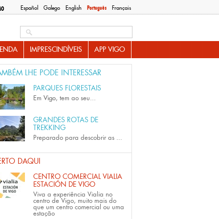
Español
Galego
English
Português
Français
MO
Search this site
ENDA
IMPRESCINDÍVEIS
APP VIGO
AMBÉM LHE PODE INTERESSAR
PARQUES FLORESTAIS
Em
Vigo
, tem ao seu...
GRANDES ROTAS DE
TREKKING
Preparado para descobrir as
...
ERTO DAQUI
CENTRO COMERCIAL VIALIA
ESTACIÓN DE VIGO
Viva a experiência Vialia no
centro de Vigo, muito mais do
que um centro comercial ou uma
estação