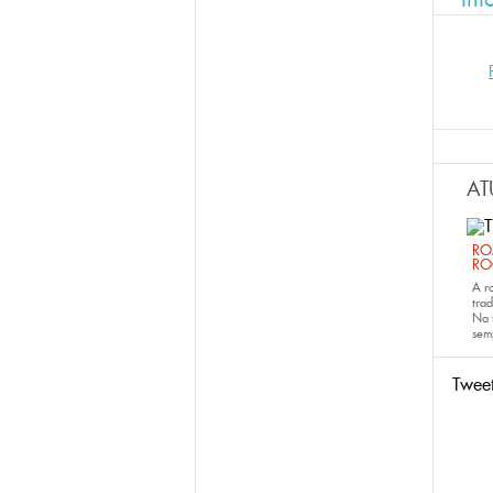
AT
RO
RO
A r
trad
Na 
sem
Twee