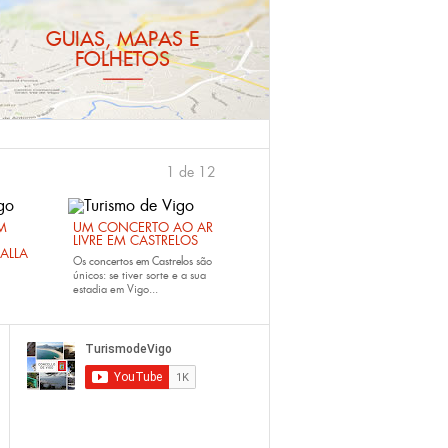
GUIAS, MAPAS E
FOLHETOS
1 de 12
›
M
UM CONCERTO AO AR
LIVRE EM CASTRELOS
ALLA
Os
concertos em Castrelos
são
únicos: se tiver sorte e a sua
estadia em Vigo...