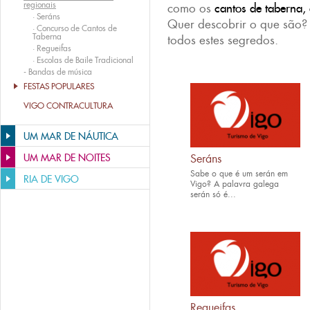
regionais
como os
cantos de taberna,
·
Seráns
Quer descobrir o que são?
·
Concurso de Cantos de
Taberna
todos estes segredos.
·
Regueifas
·
Escolas de Baile Tradicional
-
Bandas de música
FESTAS POPULARES
VIGO CONTRACULTURA
UM MAR DE NÁUTICA
UM MAR DE NOITES
Seráns
Sabe o que é um serán em
RIA DE VIGO
Vigo? A palavra galega
serán só é...
Regueifas