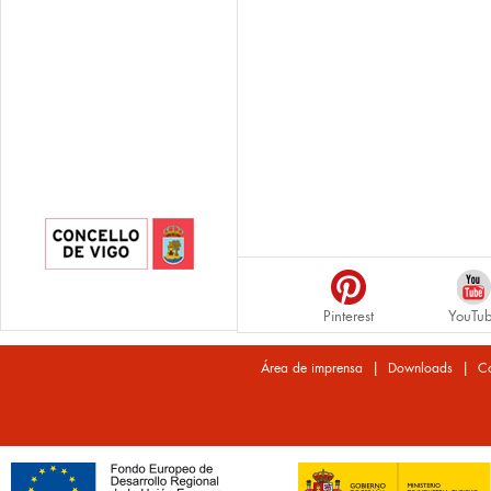
Pinterest
YouTu
|
|
Área de imprensa
Downloads
Co