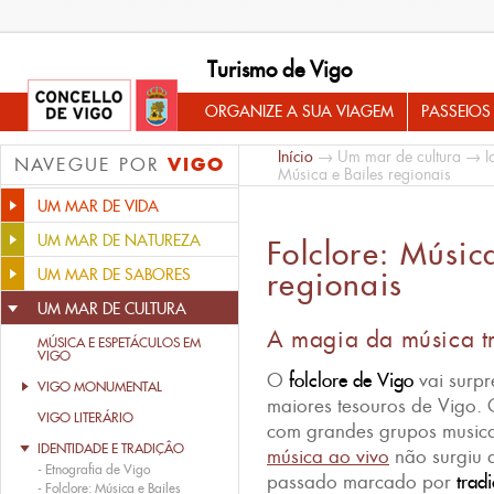
Turismo de Vigo
ORGANIZE A SUA VIAGEM
PASSEIOS
Início
→
Um mar de cultura
→
I
VIGO
NAVEGUE POR
Música e Bailes regionais
UM MAR DE VIDA
UM MAR DE NATUREZA
Folclore: Músic
UM MAR DE SABORES
regionais
UM MAR DE CULTURA
A magia da música t
MÚSICA E ESPETÁCULOS EM
VIGO
O
folclore de Vigo
vai surpr
VIGO MONUMENTAL
maiores tesouros de Vigo. 
VIGO LITERÁRIO
com grandes grupos musica
IDENTIDADE E TRADIÇÂO
música ao vivo
não surgiu 
-
Etnografia de Vigo
passado marcado por
trad
-
Folclore: Música e Bailes