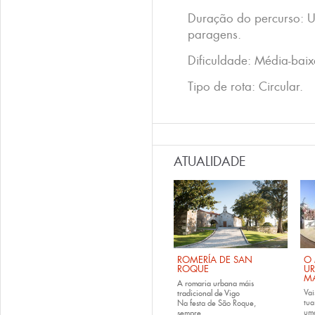
Duração do percurso: 
paragens.
Dificuldade: Média-baix
Tipo de rota: Circular.
ATUALIDADE
ROMERÍA DE SAN
O 
ROQUE
U
M
A romaria urbana máis
Vai
tradicional de Vigo
tu
Na festa de São Roque,
uma
sempre...