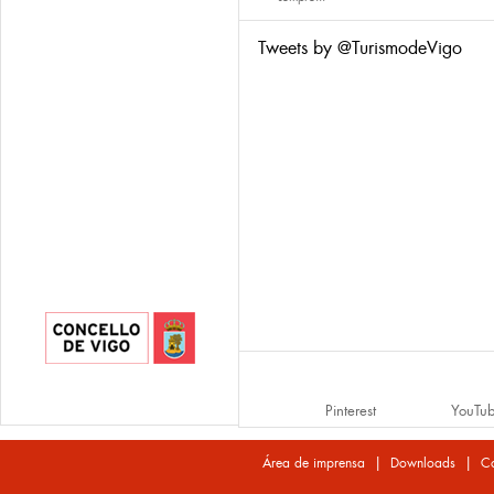
Tweets by @TurismodeVigo
Pinterest
YouTu
|
|
Área de imprensa
Downloads
Co