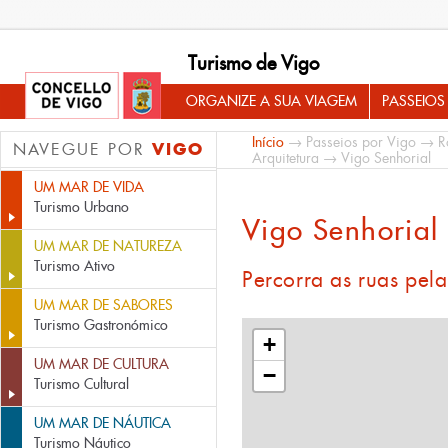
Turismo de Vigo
ORGANIZE A SUA VIAGEM
PASSEIOS
Início
→
Passeios por Vigo
→
R
VIGO
NAVEGUE POR
Arquitetura
→ Vigo Senhorial
UM MAR DE VIDA
Turismo Urbano
Vigo Senhorial
UM MAR DE NATUREZA
Turismo Ativo
Percorra as ruas pel
UM MAR DE SABORES
Turismo Gastronómico
+
UM MAR DE CULTURA
−
Turismo Cultural
UM MAR DE NÁUTICA
Turismo Náutico