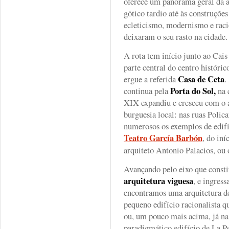
oferece um panorama geral da a
gótico tardio até às construções
ecleticismo, modernismo e rac
deixaram o seu rasto na cidade.
A rota tem início junto ao Cais
parte central do centro históric
Casa de Ceta
ergue a referida
.
Porta do Sol,
continua pela
na 
XIX expandiu e cresceu com o 
burguesia local: nas ruas Polic
numerosos os exemplos de edifí
Teatro García Barbón
, do in
arquiteto Antonio Palacios, ou 
Avançando pelo eixo que consti
arquitetura viguesa
, e ingress
encontramos uma arquitetura d
pequeno edifício racionalista q
ou, um pouco mais acima, já na
paradigmático edifício de La Pe