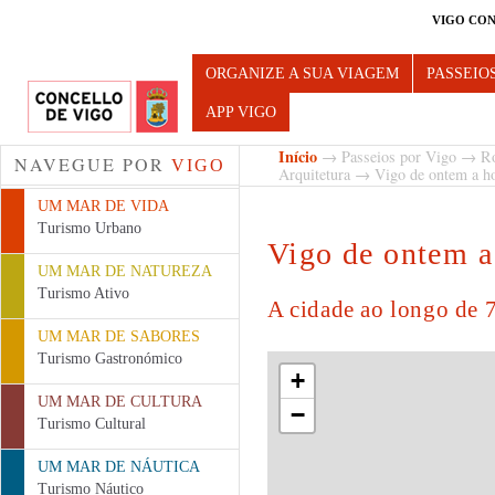
VIGO CON
Turismo de Vigo
ORGANIZE A SUA VIAGEM
PASSEIO
APP VIGO
Início
→
Passeios por Vigo
→
Ro
NAVEGUE POR
VIGO
Arquitetura
→ Vigo de ontem a ho
UM MAR DE VIDA
Turismo Urbano
Vigo de ontem a
UM MAR DE NATUREZA
Turismo Ativo
A cidade ao longo de 7
UM MAR DE SABORES
Turismo Gastronómico
+
UM MAR DE CULTURA
−
Turismo Cultural
UM MAR DE NÁUTICA
Turismo Náutico