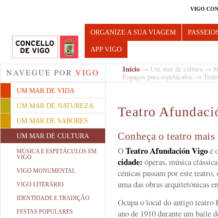
VIGO CON
Turismo de Vigo
ORGANIZE A SUA VIAGEM
PASSEIO
APP VIGO
Início
→
Um mar de cultura
→
M
NAVEGUE POR
VIGO
Espaços para espetáculos
→ Teatr
UM MAR DE VIDA
UM MAR DE NATUREZA
Teatro Afundaci
UM MAR DE SABORES
Conheça o teatro mais 
UM MAR DE CULTURA
Teatro Afundación Vigo
O
é 
MÚSICA E ESPETÁCULOS EM
VIGO
cidade:
óperas, música clássica
VIGO MONUMENTAL
cénicas passam por este teatro,
uma das obras arquitetónicas e
VIGO LITERÁRIO
IDENTIDADE E TRADIÇÂO
Ocupa o local do antigo teatro 
ano de 1910 durante um baile de
FESTAS POPULARES