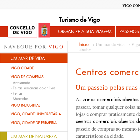
VIGO CO
Turismo de Vigo
ORGANIZE A SUA VIAGEM
PASSEIOS
→
Um mar de vida
→
Vigo
Início
NAVEGUE POR
VIGO
abertos
UM MAR DE VIDA
VIGO CIDADE
Centros comerc
VIGO DE COMPRAS
-
Artesanato
Um passeio pelas ruas
-
Feiras semanais ao ar livre
-
Feiras
As
zonas comerciais abertas
-
Mercados
VIGO INDUSTRIAL
passear, tomar qualquer coisa n
lojas e comprar praticamente d
VIGO, CIDADE UNIVERSITÁRIA
centros comerciais abertos 
VIGO, CIDADE DE PRIMEIRA
passeio de compras ao mesmo t
caraterísticos da cidade.
UM MAR DE NATUREZA