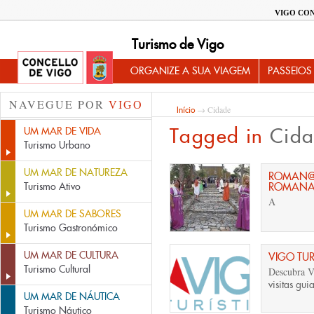
VIGO CO
Turismo de Vigo
ORGANIZE A SUA VIAGEM
PASSEIOS
NAVEGUE POR
VIGO
→ Cidade
Início
Tagged in
Cid
UM MAR DE VIDA
Turismo Urbano
UM MAR DE NATUREZA
ROMAN@ P
Turismo Ativo
ROMANA 
A
UM MAR DE SABORES
Turismo Gastronómico
UM MAR DE CULTURA
VIGO TUR
Turismo Cultural
Descubra V
visitas gui
UM MAR DE NÁUTICA
Turismo Náutico