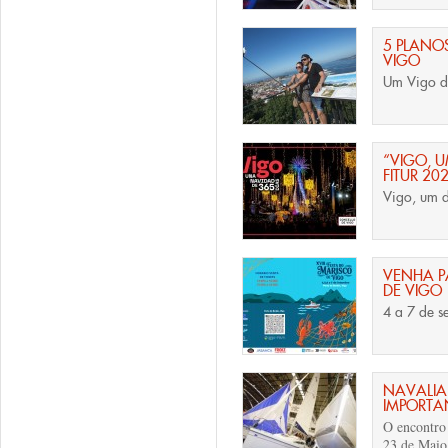
5 PLANO
VIGO
Um Vigo d
“VIGO, U
FITUR 20
Vigo, um d
VENHA P
DE VIGO
4 a 7 de s
NAVALIA:
IMPORTA
O encontro
23 de Maio