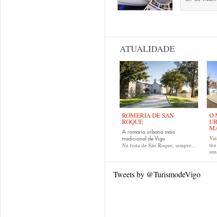
Páginas
ATUALIDADE
ROMERÍA DE SAN
O 
ROQUE
UR
MA
A romaria urbana máis
Vai
tradicional de Vigo
tu
Na festa de São Roque, sempre...
uma
Tweets by @TurismodeVigo