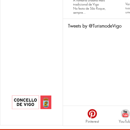
A romaria urbana máis
Vai
tradicional de Vigo
tu
Na festa de São Roque,
uma
sempre...
Tweets by @TurismodeVigo
Pinterest
YouTu