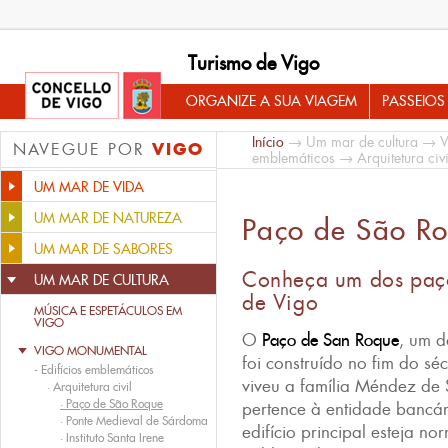
Turismo de Vigo
ORGANIZE A SUA VIAGEM
PASSEIOS
Início
→
Um mar de cultura
→
V
VIGO
NAVEGUE POR
emblemáticos
→
Arquitetura civi
UM MAR DE VIDA
UM MAR DE NATUREZA
Paço de São R
UM MAR DE SABORES
Conheça um dos paç
UM MAR DE CULTURA
de Vigo
MÚSICA E ESPETÁCULOS EM
VIGO
O
Paço de San Roque
, um 
VIGO MONUMENTAL
foi construído no fim do sé
-
Edifícios emblemáticos
viveu a família Méndez de
·
Arquitetura civil
·
Paço de São Roque
pertence à entidade bancá
·
Ponte Medieval de Sárdoma
edifício principal esteja n
·
Instituto Santa Irene