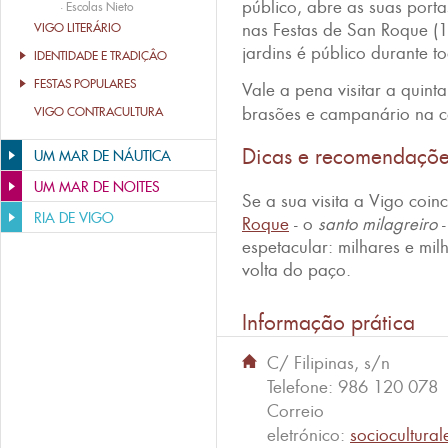
público, abre as suas port
·
Escolas Nieto
nas Festas de San Roque (
VIGO LITERÁRIO
jardins é público durante t
IDENTIDADE E TRADIÇÂO
FESTAS POPULARES
Vale a pena visitar a quin
brasões e campanário na c
VIGO CONTRACULTURA
Dicas e recomendaçõ
UM MAR DE NÁUTICA
UM MAR DE NOITES
Se a sua visita a Vigo coin
RIA DE VIGO
Roque
- o
santo milagreiro
-
espetacular: milhares e mil
volta do paço.
Informação prática
C/ Filipinas, s/n
Telefone:
986 120 078
Correio
eletrónico:
sociocultura