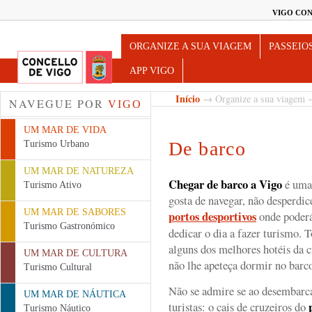
VIGO CON
Turismo de Vigo
ORGANIZE A SUA VIAGEM
PASSEIO
APP VIGO
Início
→
Organize a sua viagem
NAVEGUE POR
VIGO
UM MAR DE VIDA
De barco
Turismo Urbano
UM MAR DE NATUREZA
Chegar de barco a Vigo
é uma 
Turismo Ativo
gosta de navegar, não desperdic
UM MAR DE SABORES
portos desportivos
onde poderá
Turismo Gastronómico
dedicar o dia a fazer turismo. T
alguns dos melhores hotéis da 
UM MAR DE CULTURA
não lhe apeteça dormir no barc
Turismo Cultural
Não se admire se ao desembarca
UM MAR DE NÁUTICA
turistas: o cais de cruzeiros do
Turismo Náutico