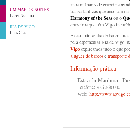
anos milhares de cruzeiristas a
UM MAR DE NOITES
transatlânticos que ancoram na
Lazer Noturno
Harmony of the Seas
Que
ou o
cruzeiros que têm Vigo incluída
RIA DE VIGO
Ilhas Cíes
E caso não venha de barco, mas
pela espetacular Ria de Vigo, 
Vigo
explicamos tudo o que prec
aluguer de barcos
e
transporte d
Informação prática
Estación Marítima - Pu
Telefone:
986 268 000
Web:
http://www.apvigo.c