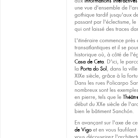
aux
informations interactives
une vue d'ensemble de l'ar
gothique tardif jusqu'aux de
passant par l'éclectisme, le
qui ont laissé des traces dan
L'itinéraire commence près 
transatlantiques et il se pou
historique où, à côté de l'é
Casa de Ceta
. D'ici, le par
la
Porta do Sol
, dans la ville
XIXe siècle, grâce à la fort
Dans les rues Policarpo Sa
nombreux sont les exemples
en pierre, tels que le
Théâtr
début du XXe siècle de l'ar
bien le bâtiment Sanchón.
En avançant sur l'axe de c
de Vigo
et en vous faufilant 
vous découvrirez l'architect