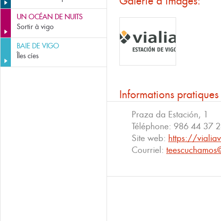
Galerie d'images:
UN OCÉAN DE NUITS
Sortir à vigo
BAIE DE VIGO
Îles cíes
Informations pratiques
Praza da Estación, 1
Téléphone:
986 44 37 
Site web:
https://viali
Courriel:
teescuchamos@