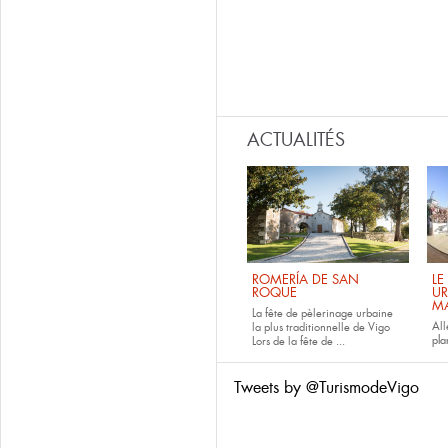
ACTUALITÉS
ROMERÍA DE SAN
LE
ROQUE
UR
M
La fête de pèlerinage urbaine
All
la plus traditionnelle de Vigo
pla
Lors de la fête de
...
Tweets by @TurismodeVigo